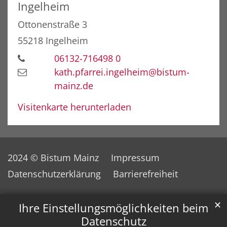
Ingelheim
Ottonenstraße 3
55218
Ingelheim
06132-716498 0
kath.pfarrei.ingelheim@bistum-
mainz.de
Visitenkarte herunterladen
2024 © Bistum Mainz
Impressum
Datenschutzerklärung
Barrierefreiheit
✕
Ihre Einstellungsmöglichkeiten beim
Datenschutz