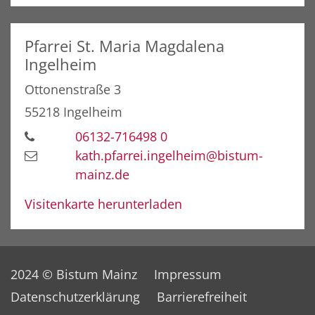
Pfarrei St. Maria Magdalena
Ingelheim
Ottonenstraße 3
55218
Ingelheim
06132-716498 0
kath.pfarrei.ingelheim@bistum-
mainz.de
Visitenkarte herunterladen
2024 © Bistum Mainz
Impressum
Datenschutzerklärung
Barrierefreiheit