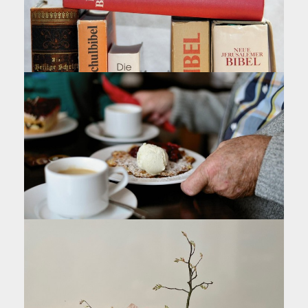
Dienstag, 18. August 2026 15:00
Ingelheim, Pfarrheim
mehr +
Ökumenischer Bibelkreis
Dienstag, 18. August 2026 20:00
Schwabenheim, ev. Gemeindehaus
mehr +
Ökumenischer Seniorenkaffee
Mittwoch, 19. August 2026 15:00
Ingelheim, ev. Gemeindehaus an der