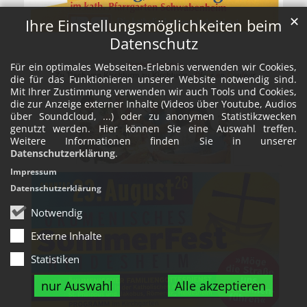
✕
Ihre Einstellungsmöglichkeiten beim
Friedensgebet an der Mediathek
Datenschutz
Ingelheim
Für ein optimales Webseiten-Erlebnis verwenden wir Cookies,
Samstag, 22. August 2026 12:00
die für das Funktionieren unserer Website notwendig sind.
Mit Ihrer Zustimmung verwenden wir auch Tools und Cookies,
Ingelheim, Mediathek
die zur Anzeige externer Inhalte (Videos über Youtube, Audios
über Soundcloud, ...) oder zu anonymen Statistikzwecken
mehr +
genutzt werden. Hier können Sie eine Auswahl treffen.
Weitere Informationen finden Sie in unserer
Datenschutzerklärung
.
Impressum
Datenschutzerklärung
Notwendig
Externe Inhalte
Statistiken
Barthelfest
nur Auswahl
Alle akzeptieren
Samstag, 22. August 2026 17:00