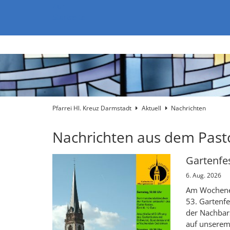
Zum Inhalt springen
Zur
Startseite
Pfarrei Hl. Kreuz Darmstadt
Aktuell
Nachrichten
Nachrichten aus dem Past
Gartenfes
6. Aug. 2026
Am Wochenen
53. Gartenfe
der Nachbar
auf unserem