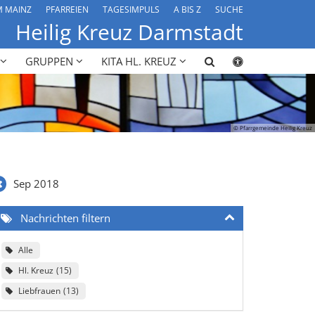
M MAINZ
PFARREIEN
TAGESIMPULS
A BIS Z
SUCHE
Heilig Kreuz Darmstadt
GRUPPEN
KITA HL. KREUZ
© Pfarrgemeinde Heilig Kreuz
Sep 2018
Nachrichten filtern
Alle
Hl. Kreuz
15
Liebfrauen
13