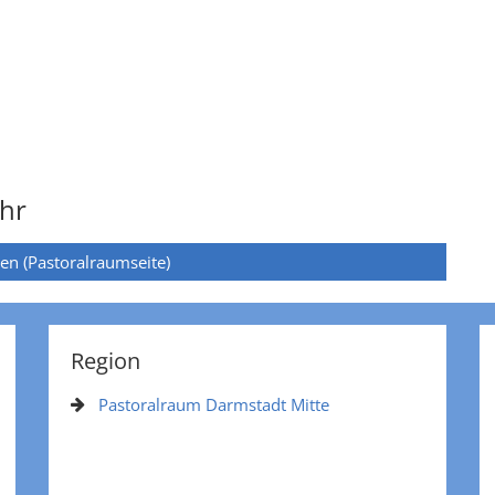
hr
ten (Pastoralraumseite)
Region
Pastoralraum Darmstadt Mitte