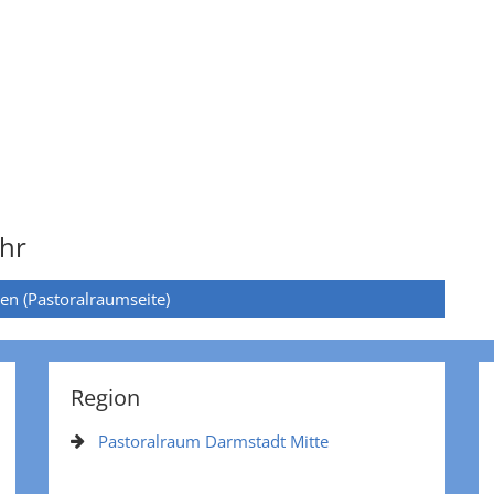
hr
ten (Pastoralraumseite)
Region
Pastoralraum Darmstadt Mitte