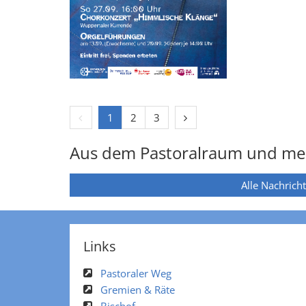
Vorherige Seite
Nächste Seite
1
2
3
Aus dem Pastoralraum und me
Alle Nachrich
Links
Pastoraler Weg
Gremien & Räte