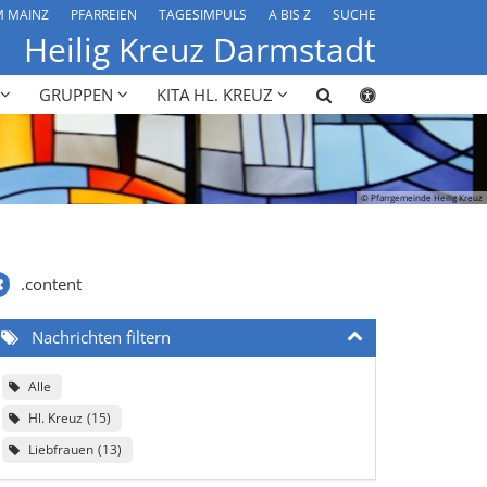
M MAINZ
PFARREIEN
TAGESIMPULS
A BIS Z
SUCHE
Heilig Kreuz Darmstadt
GRUPPEN
KITA HL. KREUZ
© Pfarrgemeinde Heilig Kreuz
.content
Nachrichten filtern
Alle
Hl. Kreuz
15
Liebfrauen
13