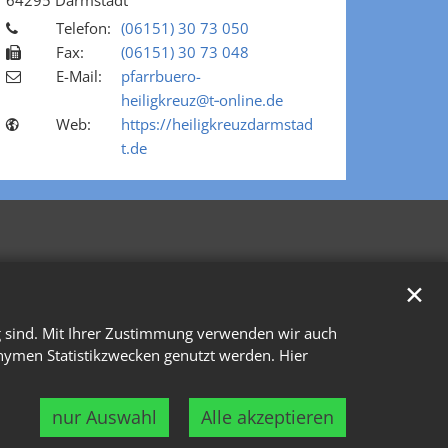
64295
Darmstadt
Telefon:
(06151) 30 73 050
Fax:
(06151) 30 73 048
E-Mail:
pfarrbuero-
heiligkreuz@t‑online.de
Web:
https://heiligkreuzdarmstad
t.de
✕
g sind. Mit Ihrer Zustimmung verwenden wir auch
onymen Statistikzwecken genutzt werden. Hier
nur Auswahl
Alle akzeptieren