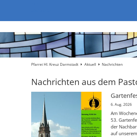
Zum Inhalt springen
Zur
Startseite
Pfarrei Hl. Kreuz Darmstadt
Aktuell
Nachrichten
Nachrichten aus dem Past
Gartenfes
6. Aug. 2026
Am Wochenen
53. Gartenfe
der Nachbar
auf unserem