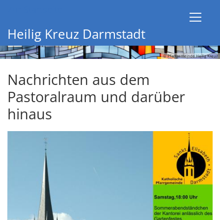
Zum Inhalt springen
Zur Startseite
Heilig Kreuz Darmstadt
© Pfarrgemeinde Heilig Kreuz
Nachrichten aus dem
Pastoralraum und darüber
hinaus