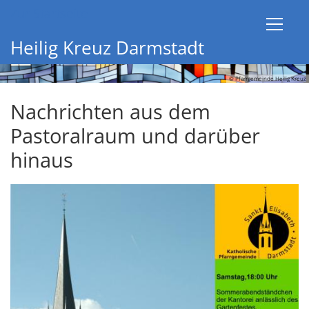
Zum Inhalt springen
Zur Startseite
Heilig Kreuz Darmstadt
© Pfarrgemeinde Heilig Kreuz
Nachrichten aus dem
Pastoralraum und darüber
hinaus