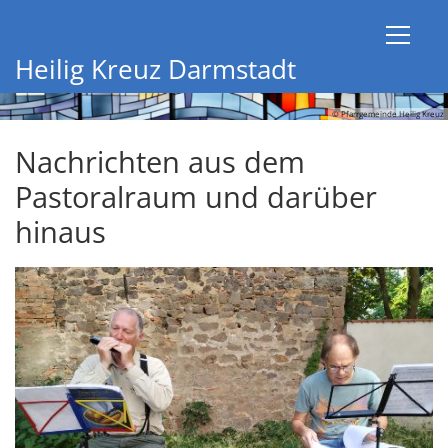
Zum Inhalt springen
Zur Startseite
Heilig Kreuz Darmstadt
© Pfarrgemeinde Heilig Kreuz
Nachrichten aus dem
Pastoralraum und darüber
hinaus