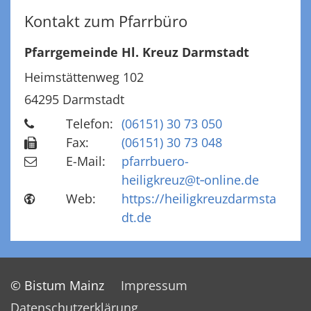
Kontakt zum Pfarrbüro
Pfarrgemeinde Hl. Kreuz Darmstadt
Heimstättenweg 102
64295
Darmstadt
Telefon:
(06151) 30 73 050
Fax:
(06151) 30 73 048
E-Mail:
pfarrbuero-
heiligkreuz@t‑online.de
Web:
https://heiligkreuzdarmsta
dt.de
© Bistum Mainz
Impressum
Datenschutzerklärung