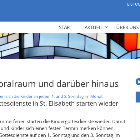
BISTU
START
AKTUELL
ÜBER UNS
oralraum und darüber hinaus
:
fen sich die Kinder an jedem 1. und 3. Sonntag im Monat
tesdienste in St. Elisabeth starten wieder
mmerferien starten die Kindergottesdienste wieder. Damit
n und Kinder sich einen festen Termin merken können,
Gottesdienste auf den 1. Sonntag und den 3. Sonntag im