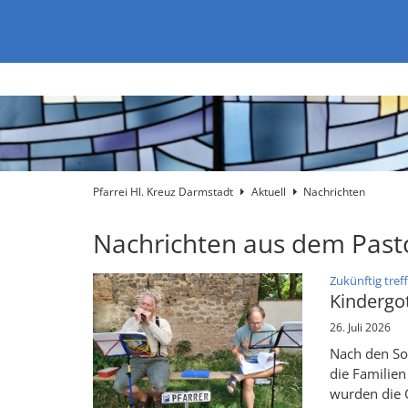
Zum Inhalt springen
Zur
Startseite
Pfarrei Hl. Kreuz Darmstadt
Aktuell
Nachrichten
Nachrichten aus dem Past
Zukünftig tref
Kindergot
26. Juli 2026
Nach den So
die Familie
wurden die 