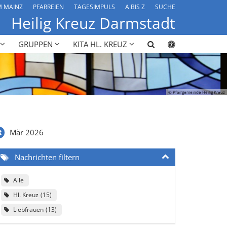
M MAINZ
PFARREIEN
TAGESIMPULS
A BIS Z
SUCHE
Heilig Kreuz Darmstadt
GRUPPEN
KITA HL. KREUZ
© Pfarrgemeinde Heilig Kreuz
Mär 2026
Nachrichten filtern
Alle
Hl. Kreuz
15
Liebfrauen
13