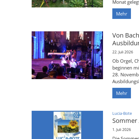
Monat gelegt.
Mehr
Von Bach
Ausbildu
22. Juli 2026
Ob Orgel, C
beginnen möc
28. Novembe
Ausbildungsk
Mehr
:
Lucia-Bote
Sommer A
1. Juli 2026
Die Sommer A