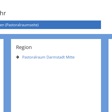
hr
ten (Pastoralraumseite)
Region
Pastoralraum Darmstadt Mitte