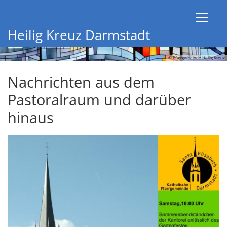
Zum Inhalt springen
Zur Startseite
Heilig Kreuz Darmstadt
© Pfarrgemeinde Heilig Kreuz
Nachrichten aus dem
Pastoralraum und darüber
hinaus