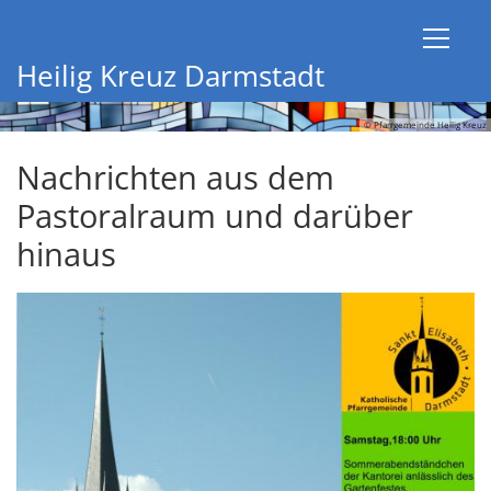
Zum Inhalt springen
Zur Startseite
Heilig Kreuz Darmstadt
© Pfarrgemeinde Heilig Kreuz
Nachrichten aus dem
Pastoralraum und darüber
hinaus