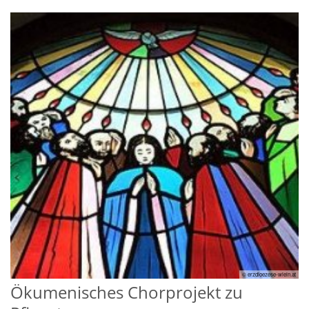
© erzdioezese-wiein.at
Ökumenisches Chorprojekt zu