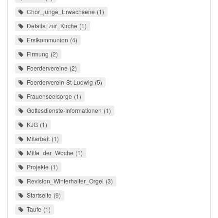
Chor_junge_Erwachsene
1
Details_zur_Kirche
1
Erstkommunion
4
Firmung
2
Foerdervereine
2
Foerderverein-St-Ludwig
5
Frauenseelsorge
1
Gottesdienste-Informationen
1
KJG
1
Mitarbeit
1
Mitte_der_Woche
1
Projekte
1
Revision_Winterhalter_Orgel
3
Startseite
9
Taufe
1