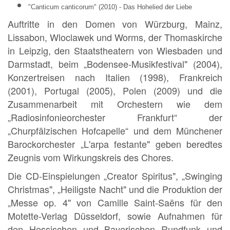
"Canticum canticorum" (2010) - Das Hohelied der Liebe
Auftritte in den Domen von Würzburg, Mainz,
Lissabon, Wloclawek und Worms, der Thomaskirche
in Leipzig, den Staatstheatern von Wiesbaden und
Darmstadt, beim „Bodensee-Musikfestival" (2004),
Konzertreisen nach Italien (1998), Frankreich
(2001), Portugal (2005), Polen (2009) und die
Zusammenarbeit mit Orchestern wie dem
„Radiosinfonieorchester Frankfurt“ der
„Churpfälzischen Hofcapelle“ und dem Münchener
Barockorchester „L'arpa festante" geben beredtes
Zeugnis vom Wirkungskreis des Chores.
Die CD-Einspielungen „Creator Spiritus", „Swinging
Christmas", „Heiligste Nacht" und die Produktion der
„Messe op. 4" von Camille Saint-Saëns für den
Motette-Verlag Düsseldorf, sowie Aufnahmen für
den Hessischen und Bayerischen Rundfunk und