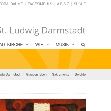
TORALRÄUME
TAGESIMPULS
A BIS Z
SUCHE
 St. Ludwig Darmstadt
ADTKIRCHE
WIR
MUSIK
dwig Darmstadt
Glauben leben
Sakramente
Beichte