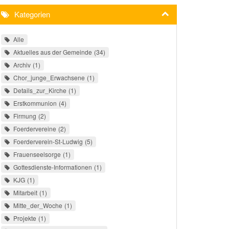
Kategorien
Alle
Aktuelles aus der Gemeinde
34
Archiv
1
Chor_junge_Erwachsene
1
Details_zur_Kirche
1
Erstkommunion
4
Firmung
2
Foerdervereine
2
Foerderverein-St-Ludwig
5
Frauenseelsorge
1
Gottesdienste-Informationen
1
KJG
1
Mitarbeit
1
Mitte_der_Woche
1
Projekte
1