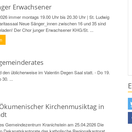
nger Erwachsener
 2026 immer montags 19.00 Uhr bis 20.30 Uhr | St. Ludwig
ritassaal Neue Sänger_innen zwischen 16 und 35 sind
geladen! Der Chor junger Erwachsener KHG/St. ...
en
rgemeinderates
 den üblicherweise im Valentin Degen Saal statt. - Do 19.
30. ...
E
 Ökumenischer Kirchenmusiktag in
dt
s Gemeindezentrum Kranichstein am 25.04.2026 Die
n Dekanatskantorate das katholische Regionalkantorat