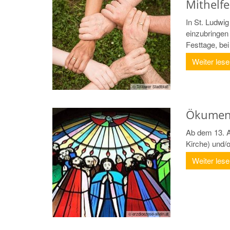
Mithelf
In St. Ludwig
einzubringen
Festtage, be
Weiter les
© Teltower Stadtblatt
Ökumeni
Ab dem 13. A
Kirche) und/o
Weiter les
© erzdioezese-wiein.at