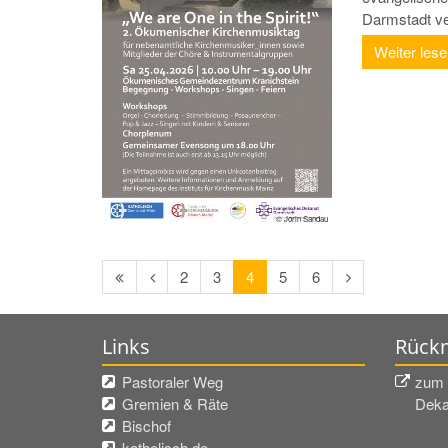
Darmstadt ver
Weiter les
© Jorin Sandau
Erste
Vorherige
Nächste
2
3
4
5
6
Seite
Seite
Seite
Links
Rückm
Pastoraler Weg
zum 
Gremien & Räte
Deka
Bischof
katholisch.de