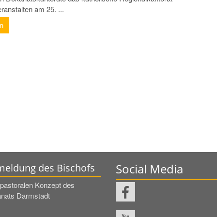
anstalten am 25. ...
en
Social Media
eldung des Bischofs
pastoralen Konzept des
nats Darmstadt