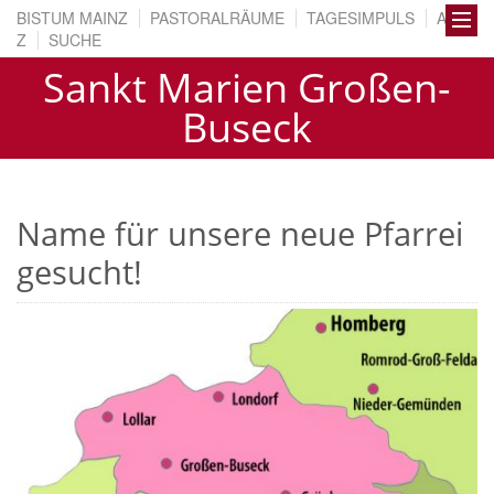
BISTUM MAINZ
PASTORALRÄUME
TAGESIMPULS
A BIS
Z
SUCHE
Sankt Marien Großen-
Buseck
Name für unsere neue Pfarrei
gesucht!