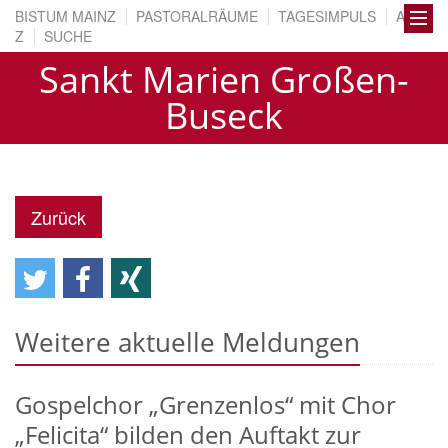
BISTUM MAINZ
PASTORALRÄUME
TAGESIMPULS
A BIS
Z
SUCHE
Sankt Marien Großen-
Buseck
Zurück
Weitere aktuelle Meldungen
Gospelchor „Grenzenlos“ mit Chor
„Felicita“ bilden den Auftakt zur