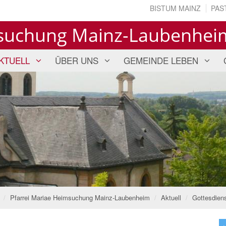
BISTUM MAINZ
PAS
msuchung Mainz-Laubenhei
KTUELL
ÜBER UNS
GEMEINDE LEBEN
Pfarrei Mariae Heimsuchung Mainz-Laubenheim
Aktuell
Gottesdien