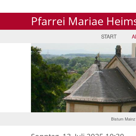
Pfarrei Mariae Hei
START
A
Bistum Mainz