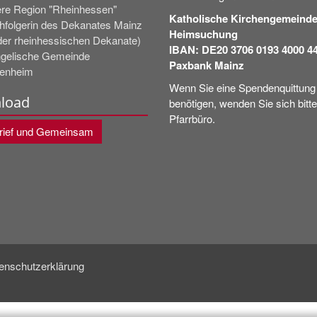
re Region "Rheinhessen"
Katholische Kirchengemeinde
hfolgerin des Dekanates Mainz
Heimsuchung
der rheinhessischen Dekanate)
IBAN: DE20 3706 0193 4000 4
gelische Gemeinde
Paxbank Mainz
enheim
Wenn Sie eine Spendenquittung
load
benötigen, wenden Sie sich bitt
Pfarrbüro.
brief und Gemeinsam
enschutzerklärung