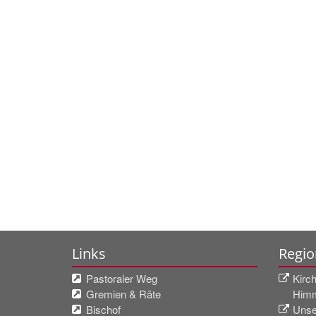
Links
Regio
Pastoraler Weg
Kirc
Gremien & Räte
Himm
Bischof
Unse