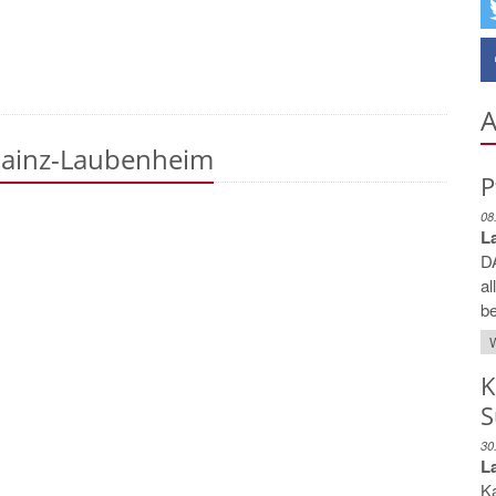
A
Mainz-Laubenheim
P
08
L
D
al
be
W
K
S
30
L
Ka