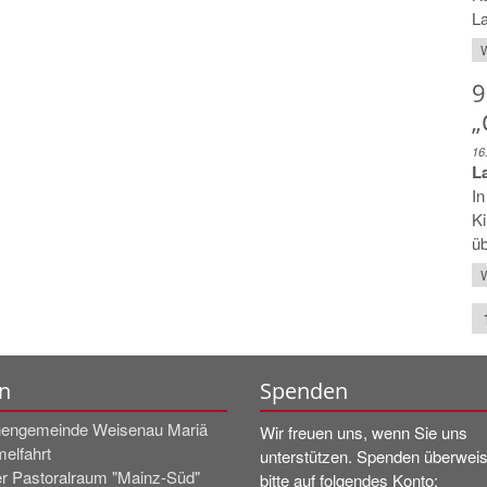
La
W
9
„
16
L
In
Ki
üb
W
n
Spenden
hengemeinde Weisenau Mariä
Wir freuen uns, wenn Sie uns
elfahrt
unterstützen. Spenden überwei
r Pastoralraum "Mainz-Süd"
bitte auf folgendes Konto: