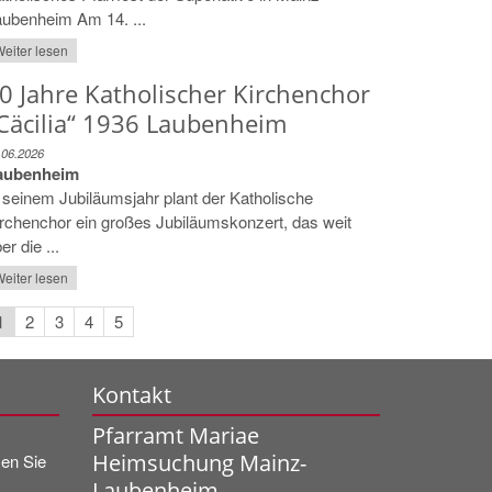
ubenheim Am 14. ...
eiter lesen
0 Jahre Katholischer Kirchenchor
Cäcilia“ 1936 Laubenheim
.06.2026
aubenheim
 seinem Jubiläumsjahr plant der Katholische
rchenchor ein großes Jubiläumskonzert, das weit
er die ...
eiter lesen
1
2
3
4
5
Kontakt
Pfarramt Mariae
Heimsuchung Mainz-
sen Sie
Laubenheim