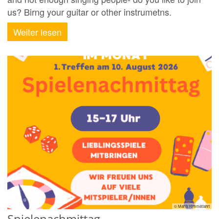
us? Birng your guitar or other instrumetns.
Weiter lesen
© Mariä Himmelfahrt
Spielenachmittag