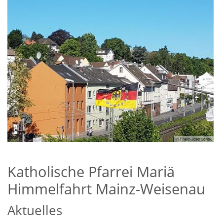
nau
© Franz-Josef Schek
Katholische Pfarrei Mariä
Himmelfahrt Mainz-Weisenau
Aktuelles