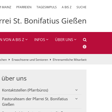
M MAINZ
PFARREIEN
TAGESIMPULS
A BIS Z
SUCHE
rrei St. Bonifatius Gießen
N VON A BIS Z
INFOS
ÜBER UNS
achen
Erwachsene und Senioren
Ehrenamtliche Mitarbeit
über uns
Kontaktstellen (Pfarrbüros)
Pastoralteam der Pfarrei St. Bonifatius
Gießen