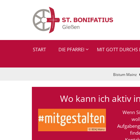
Zum Inhalt springen
START
DIE PFARREI
MIT GOTT DURCHS 
Bistum Mainz
Wo kann ich aktiv i
Wenn Si
wol
Aufgabenge
© BDKJ Mainz
find
Kontak