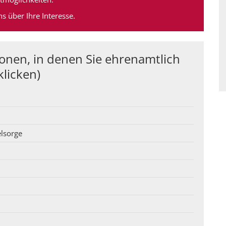
s über Ihre Interesse.
onen, in denen Sie ehrenamtlich
klicken)
elsorge