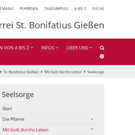
M MAINZ
PFARREIEN
TAGESIMPULS
A BIS Z
SUCHE
rrei St. Bonifatius Gießen
N VON A BIS Z
INFOS
ÜBER UNS
St. Bonifatius Gießen
Mit Gott durchs Leben
Seelsorge
Seelsorge
Start
Die Pfarrei
Mit Gott durchs Leben