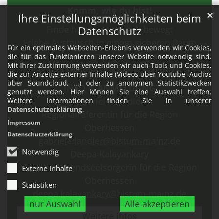
Komm, wie du bist!
✕
Ihre Einstellungsmöglichkeiten beim
Finde heraus, was dich bewegt
Datenschutz
Erlebe Austausch in einem sicheren Raum
Für ein optimales Webseiten-Erlebnis verwenden wir Cookies,
Entwickle neue Perspektiven für dein Leben
die für das Funktionieren unserer Website notwendig sind.
Mit Ihrer Zustimmung verwenden wir auch Tools und Cookies,
Entdecke den christlichen Glauben
die zur Anzeige externer Inhalte (Videos über Youtube, Audios
über Soundcloud, ...) oder zu anonymen Statistikzwecken
INFO & ANMELDUNG
genutzt werden. Hier können Sie eine Auswahl treffen.
Gabriele Landler
Weitere Informationen finden Sie in unserer
Datenschutzerklärung
.
Regionalreferentin für die Region
Impressum
Oberhessen
Datenschutzerklärung
gabriele.landler@bistum-mainz.de
Notwendig
Deepa Kalayankary
Regionaljugendseelsorgerin für die Region
Externe Inhalte
Oberhessen
Statistiken
deepa.kalayankary@bistum-mainz.de
nur Auswahl
Alle akzeptieren
Weitere Infos