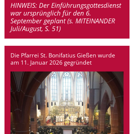
HINWEIS: Der Einführungsgottesdienst
war ursprünglich für den 6.
September geplant (s. MITEINANDER
Juli/August, S. 51)
Die Pfarrei St. Bonifatius Gießen wurde
am 11. Januar 2026 gegründet