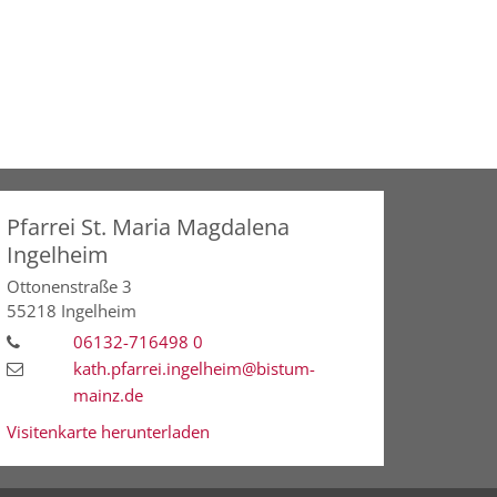
Pfarrei St. Maria Magdalena
Ingelheim
Ottonenstraße 3
55218
Ingelheim
06132-716498 0
kath.pfarrei.ingelheim@bistum-
mainz.de
Visitenkarte herunterladen