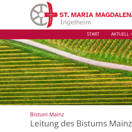
Zum Inhalt springen
START
AKTUELL
:
Bistum Mainz
Leitung des Bistums Mainz