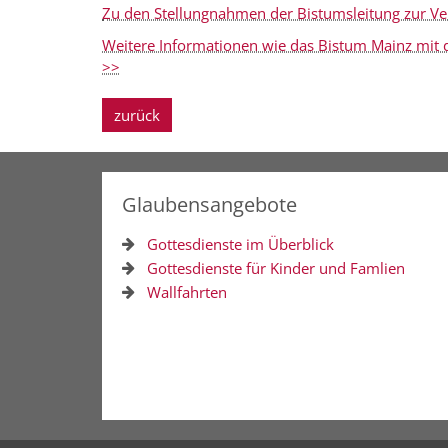
Zu den Stellungnahmen der Bistumsleitung zur Ver
Weitere Informationen wie das Bistum Mainz mit d
>>
zurück
Glaubensangebote
Gottesdienste im Überblick
Gottesdienste für Kinder und Famlien
Wallfahrten