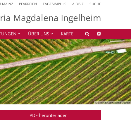
M MAINZ
PFARREIEN
TAGESIMPULS
A BIS Z
SUCHE
aria Magdalena Ingelheim
HTUNGEN
ÜBER UNS
KARTE
© Unsplash.com/Bernd Dittrich
PDF herunterladen