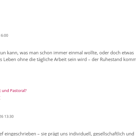
16:00
h tun kann, was man schon immer einmal wollte, oder doch etwas
s Leben ohne die tägliche Arbeit sein wird – der Ruhestand kommt
:
t und Pastoral?
t
26 13:30
f eingeschrieben – sie prägt uns individuell, gesellschaftlich und