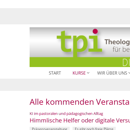
Zum Inhalt springen
START
KURSE
WIR ÜBER UNS
Alle kommenden Veransta
:
KI im pastoralen und pädagogischen Alltag
Himmlische Helfer oder digitale Ver
Präsenzveranstaltung
Es gibt noch freie Plätze