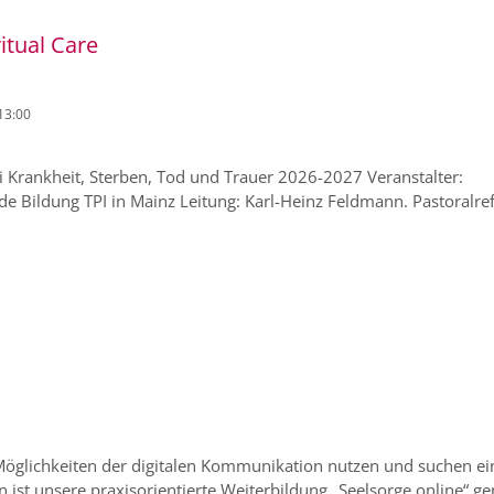
itual Care
13:00
i Krankheit, Sterben, Tod und Trauer 2026-2027 Veranstalter:
nde Bildung TPI in Mainz Leitung: Karl-Heinz Feldmann. Pastoralre
 Möglichkeiten der digitalen Kommunikation nutzen und suchen ei
 ist unsere praxisorientierte Weiterbildung „Seelsorge online“ g