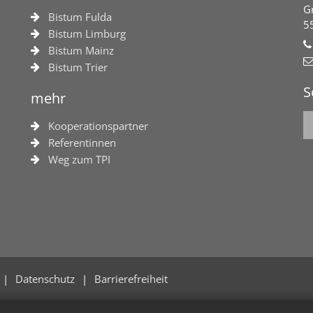
G
Bistum Fulda
5
Bistum Limburg
Bistum Mainz
Bistum Trier
S
mehr
Kooperationspartner
Referentinnen
Weg zum TPI
Datenschutz
Barrierefreiheit