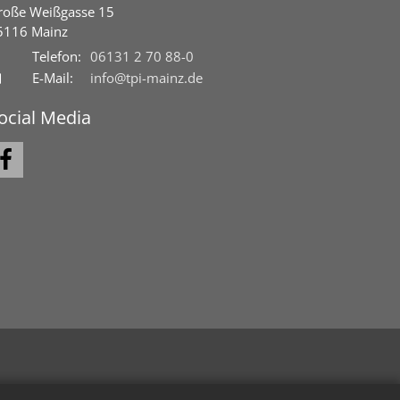
roße Weißgasse 15
5116
Mainz
Telefon:
06131 2 70 88-0
E-Mail:
info@tpi-mainz.de
ocial Media