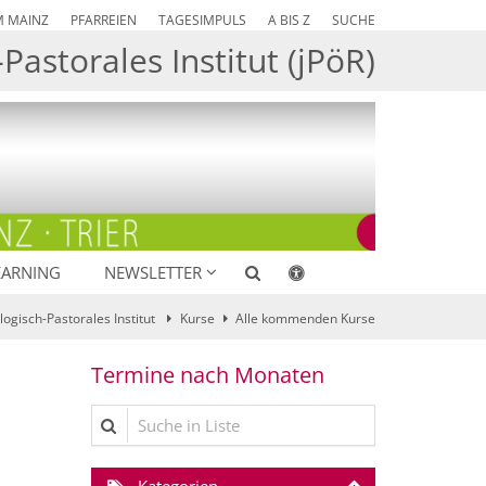
M MAINZ
PFARREIEN
TAGESIMPULS
A BIS Z
SUCHE
Pastorales Institut (jPöR)
EARNING
NEWSLETTER
ologisch-Pastorales Institut
Kurse
Alle kommenden Kurse
Termine nach Monaten
Suche in Liste