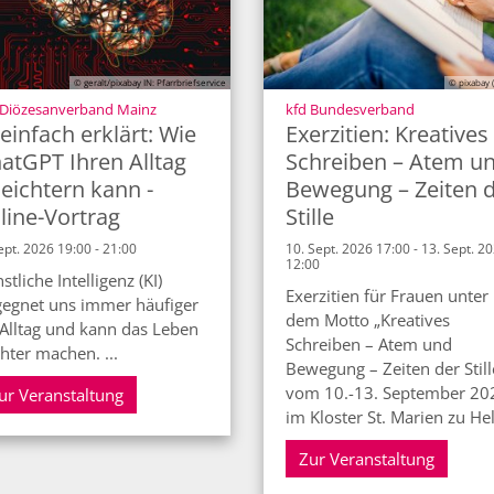
© geralt/pixabay IN: Pfarrbriefservice
© pixabay 
:
:
 Diözesanverband Mainz
kfd Bundesverband
 einfach erklärt: Wie
Exerzitien: Kreatives
atGPT Ihren Alltag
Schreiben – Atem u
leichtern kann -
Bewegung – Zeiten 
line-Vortrag
Stille
ept. 2026 19:00 - 21:00
10. Sept. 2026 17:00 - 13. Sept. 2
12:00
stliche Intelligenz (KI)
Exerzitien für Frauen unter
egnet uns immer häufiger
dem Motto „Kreatives
Alltag und kann das Leben
Schreiben – Atem und
chter machen. ...
Bewegung – Zeiten der Still
vom 10.-13. September 20
ur Veranstaltung
im Kloster St. Marien zu Hel
Zur Veranstaltung