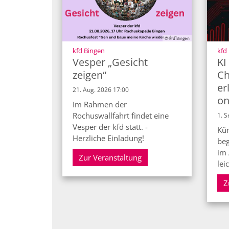
© kfd Bingen
:
kfd Bingen
kfd
Vesper „Gesicht
KI
zeigen“
Ch
er
21. Aug. 2026 17:00
on
Im Rahmen der
Rochuswallfahrt findet eine
1. S
Vesper der kfd statt. -
Kün
Herzliche Einladung!
beg
im 
Zur Veranstaltung
lei
Z