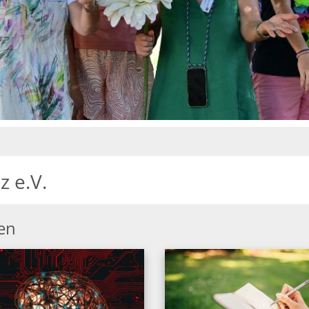
 e.V.
en