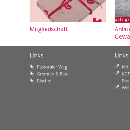
Mitgliedschaft
Anlau
Gewal
Links
Links
Pastoraler Weg
kfd
Gremien & Räte
KDF
Bischof
Fra
Wel