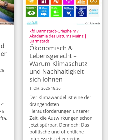
(stocksnap)
© 17ziele.de
kfd Darmstadt-Griesheim /
Akademie des Bistums Mainz |
:
Darmstadt
nd
Ökonomisch &
der
Lebensgerecht –
Warum Klimaschutz
und Nachhaltigkeit
026
sich lohnen
1. Okt. 2026 18:30
Der Klimawandel ist eine der
drängendsten
e“
Herausforderungen unserer
26
Zeit, die Auswirkungen schon
fta.
jetzt spürbar. Dennoch: Das
politische und öffentliche
Interesse ist eher gering. ...