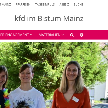
M MAINZ
PFARREIEN
TAGESIMPULS
A BIS Z
SUCHE
kfd im Bistum Mainz
ER ENGAGEMENT
MATERIALIEN