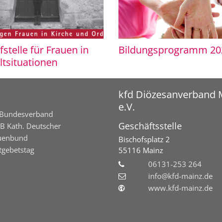
fstelle für Frauen in
Bildungsprogramm 20
tsituationen
kfd Diözesanverband 
e.V.
 Bundesverband
Geschäftsstelle
B Kath. Deutscher
uenbund
Bischofsplatz 2
tgebetstag
55116 Mainz
06131-253 264
info@kfd-mainz.de
www.kfd-mainz.de