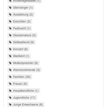
Kindertagesstätte
1
Sternsinger
1
Ausstellung
2
Exerzitien
2
Fastnacht
1
Glaubenskurs
5
Gottesdienst
9
Konzert
6
Wallfahrt
1
Muttersprachler
6
Alleinerziehende
3
Familien
34
Frauen
6
Hauptberufliche
1
Jugendliche
17
Junge Erwachsene
8