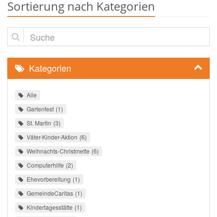
Sortierung nach Kategorien
Suche
Kategorien
Alle
Gartenfest
1
St. Martin
3
Väter-Kinder-Aktion
6
Weihnachts-Christmette
6
Computerhilfe
2
Ehevorbereitung
1
GemeindeCaritas
1
Kindertagesstätte
1