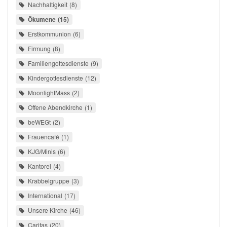
Nachhaltigkeit
8
Ökumene
15
Erstkommunion
6
Firmung
8
Familiengottesdienste
9
Kindergottesdienste
12
MoonlightMass
2
Offene Abendkirche
1
beWEGt
2
Frauencafé
1
KJG/Minis
6
Kantorei
4
Krabbelgruppe
3
International
17
Unsere Kirche
46
Caritas
20