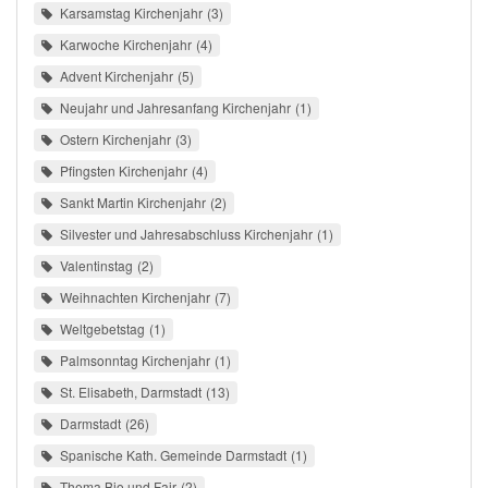
Karsamstag Kirchenjahr
3
Karwoche Kirchenjahr
4
Advent Kirchenjahr
5
Neujahr und Jahresanfang Kirchenjahr
1
Ostern Kirchenjahr
3
Pfingsten Kirchenjahr
4
Sankt Martin Kirchenjahr
2
Silvester und Jahresabschluss Kirchenjahr
1
Valentinstag
2
Weihnachten Kirchenjahr
7
Weltgebetstag
1
Palmsonntag Kirchenjahr
1
St. Elisabeth, Darmstadt
13
Darmstadt
26
Spanische Kath. Gemeinde Darmstadt
1
Thema Bio und Fair
2