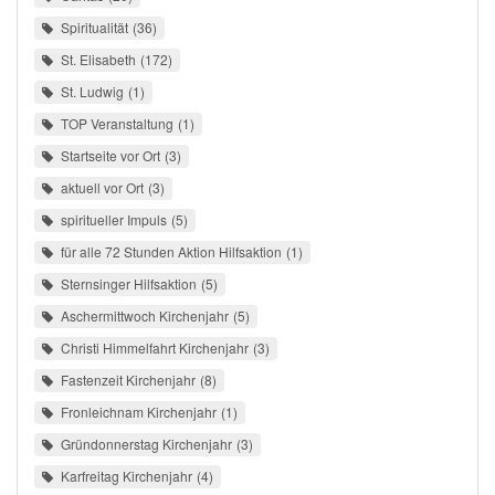
Spiritualität
36
St. Elisabeth
172
St. Ludwig
1
TOP Veranstaltung
1
Startseite vor Ort
3
aktuell vor Ort
3
spiritueller Impuls
5
für alle 72 Stunden Aktion Hilfsaktion
1
Sternsinger Hilfsaktion
5
Aschermittwoch Kirchenjahr
5
Christi Himmelfahrt Kirchenjahr
3
Fastenzeit Kirchenjahr
8
Fronleichnam Kirchenjahr
1
Gründonnerstag Kirchenjahr
3
Karfreitag Kirchenjahr
4