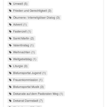
Umwelt
5
Frieden und Gerechtigkeit
3
Ökumene / interreligiöser Dialog
3
Advent
1
Fastenzeit
1
Sankt Martin
2
Valentinstag
1
Weihnachten
1
Weltgebetstag
1
Liturgie
3
Bistumsportal Jugend
1
Frauenkommission
1
Bistumsportal Musik
3
Dekanate auf dem Pastoralen Weg
1
Dekanat Darmstadt
7