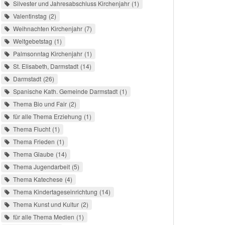
Silvester und Jahresabschluss Kirchenjahr
1
Valentinstag
2
Weihnachten Kirchenjahr
7
Weltgebetstag
1
Palmsonntag Kirchenjahr
1
St. Elisabeth, Darmstadt
14
Darmstadt
26
Spanische Kath. Gemeinde Darmstadt
1
Thema Bio und Fair
2
für alle Thema Erziehung
1
Thema Flucht
1
Thema Frieden
1
Thema Glaube
14
Thema Jugendarbeit
5
Thema Katechese
4
Thema Kindertageseinrichtung
14
Thema Kunst und Kultur
2
für alle Thema Medien
1