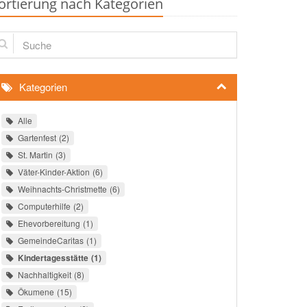
ortierung nach Kategorien
che
Kategorien
Alle
Gartenfest
2
St. Martin
3
Väter-Kinder-Aktion
6
Weihnachts-Christmette
6
Computerhilfe
2
Ehevorbereitung
1
GemeindeCaritas
1
Kindertagesstätte
1
Nachhaltigkeit
8
Ökumene
15