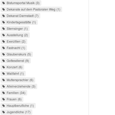
Bistumsportal Musik
3
Dekanate auf dem Pastoralen Weg
1
Dekanat Darmstadt
7
Kindertagesstätte
1
Sternsinger
1
Ausstellung
2
Exerzitien
2
Fastnacht
1
Glaubenskurs
5
Gottesdienst
9
Konzert
6
Wallfahrt
1
Muttersprachler
6
Alleinerziehende
3
Familien
34
Frauen
6
Hauptberufliche
1
Jugendliche
17