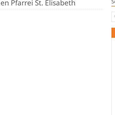
n Pfarrei St. Elisabeth
S
Su