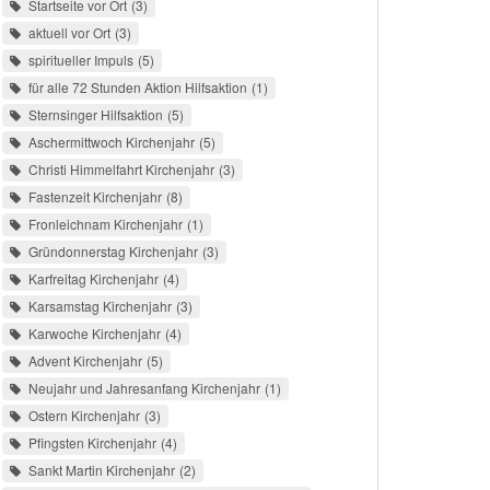
Startseite vor Ort
3
aktuell vor Ort
3
spiritueller Impuls
5
für alle 72 Stunden Aktion Hilfsaktion
1
Sternsinger Hilfsaktion
5
Aschermittwoch Kirchenjahr
5
Christi Himmelfahrt Kirchenjahr
3
Fastenzeit Kirchenjahr
8
Fronleichnam Kirchenjahr
1
Gründonnerstag Kirchenjahr
3
Karfreitag Kirchenjahr
4
Karsamstag Kirchenjahr
3
Karwoche Kirchenjahr
4
Advent Kirchenjahr
5
Neujahr und Jahresanfang Kirchenjahr
1
Ostern Kirchenjahr
3
Pfingsten Kirchenjahr
4
Sankt Martin Kirchenjahr
2