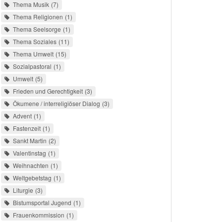
Thema Musik
7
Thema Religionen
1
Thema Seelsorge
1
Thema Soziales
11
Thema Umwelt
15
Sozialpastoral
1
Umwelt
5
Frieden und Gerechtigkeit
3
Ökumene / interreligiöser Dialog
3
Advent
1
Fastenzeit
1
Sankt Martin
2
Valentinstag
1
Weihnachten
1
Weltgebetstag
1
Liturgie
3
Bistumsportal Jugend
1
Frauenkommission
1