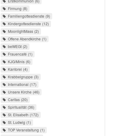
Erstkommunion
6
Firmung
8
Familiengottesdienste
9
Kindergottesdienste
12
MoonlightMass
2
Offene Abendkirche
1
beWEGt
2
Frauencafé
1
KJG/Minis
6
Kantorei
4
Krabbelgruppe
3
International
17
Unsere Kirche
46
Caritas
20
Spiritualität
36
St. Elisabeth
172
St. Ludwig
1
TOP Veranstaltung
1