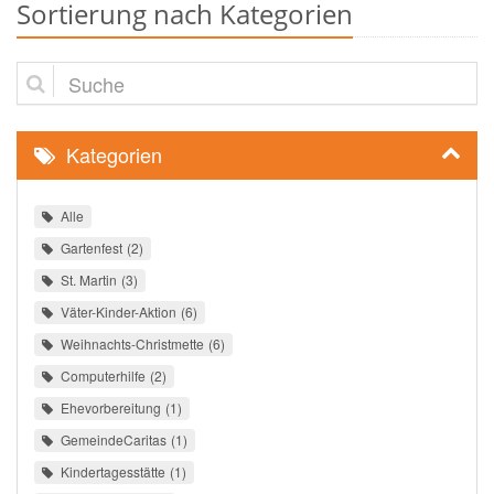
Sortierung nach Kategorien
Suche
Kategorien
Alle
Gartenfest
2
St. Martin
3
Väter-Kinder-Aktion
6
Weihnachts-Christmette
6
Computerhilfe
2
Ehevorbereitung
1
GemeindeCaritas
1
Kindertagesstätte
1