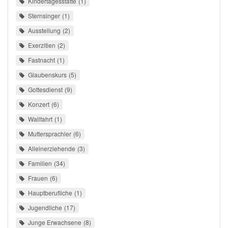
Kindertagesstätte
1
Sternsinger
1
Ausstellung
2
Exerzitien
2
Fastnacht
1
Glaubenskurs
5
Gottesdienst
9
Konzert
6
Wallfahrt
1
Muttersprachler
6
Alleinerziehende
3
Familien
34
Frauen
6
Hauptberufliche
1
Jugendliche
17
Junge Erwachsene
8