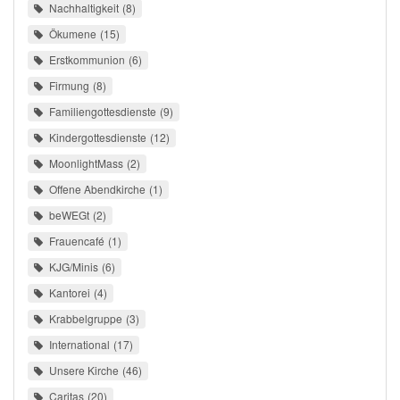
Nachhaltigkeit
8
Ökumene
15
Erstkommunion
6
Firmung
8
Familiengottesdienste
9
Kindergottesdienste
12
MoonlightMass
2
Offene Abendkirche
1
beWEGt
2
Frauencafé
1
KJG/Minis
6
Kantorei
4
Krabbelgruppe
3
International
17
Unsere Kirche
46
Caritas
20