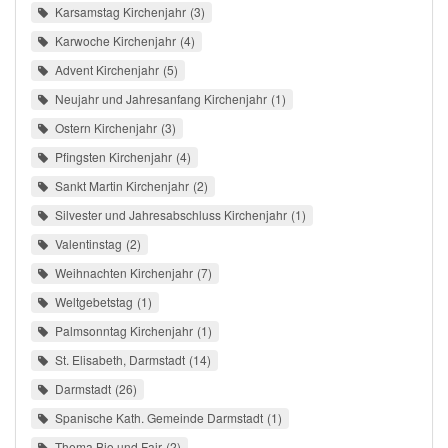
Karsamstag Kirchenjahr
3
Karwoche Kirchenjahr
4
Advent Kirchenjahr
5
Neujahr und Jahresanfang Kirchenjahr
1
Ostern Kirchenjahr
3
Pfingsten Kirchenjahr
4
Sankt Martin Kirchenjahr
2
Silvester und Jahresabschluss Kirchenjahr
1
Valentinstag
2
Weihnachten Kirchenjahr
7
Weltgebetstag
1
Palmsonntag Kirchenjahr
1
St. Elisabeth, Darmstadt
14
Darmstadt
26
Spanische Kath. Gemeinde Darmstadt
1
Thema Bio und Fair
2