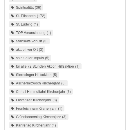
Spiritualität
36
St. Elisabeth
172
St. Ludwig
1
TOP Veranstaltung
1
Startseite vor Ort
3
aktuell vor Ort
3
spiritueller Impuls
5
für alle 72 Stunden Aktion Hilfsaktion
1
Sternsinger Hilfsaktion
5
Aschermittwoch Kirchenjahr
5
Christi Himmelfahrt Kirchenjahr
3
Fastenzeit Kirchenjahr
8
Fronleichnam Kirchenjahr
1
Gründonnerstag Kirchenjahr
3
Karfreitag Kirchenjahr
4