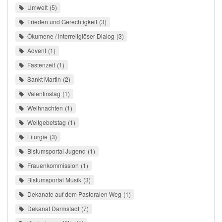
Umwelt
5
Frieden und Gerechtigkeit
3
Ökumene / interreligiöser Dialog
3
Advent
1
Fastenzeit
1
Sankt Martin
2
Valentinstag
1
Weihnachten
1
Weltgebetstag
1
Liturgie
3
Bistumsportal Jugend
1
Frauenkommission
1
Bistumsportal Musik
3
Dekanate auf dem Pastoralen Weg
1
Dekanat Darmstadt
7