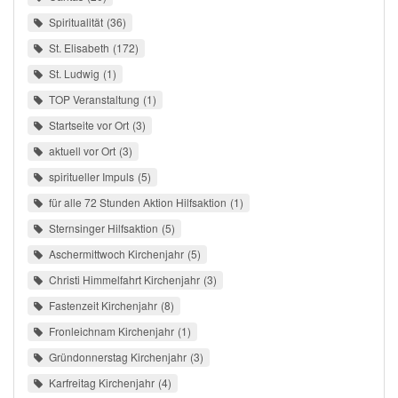
Spiritualität
36
St. Elisabeth
172
St. Ludwig
1
TOP Veranstaltung
1
Startseite vor Ort
3
aktuell vor Ort
3
spiritueller Impuls
5
für alle 72 Stunden Aktion Hilfsaktion
1
Sternsinger Hilfsaktion
5
Aschermittwoch Kirchenjahr
5
Christi Himmelfahrt Kirchenjahr
3
Fastenzeit Kirchenjahr
8
Fronleichnam Kirchenjahr
1
Gründonnerstag Kirchenjahr
3
Karfreitag Kirchenjahr
4