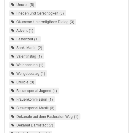
Umwelt
5
Frieden und Gerechtigkeit
3
Ökumene / interreligiöser Dialog
3
Advent
1
Fastenzeit
1
Sankt Martin
2
Valentinstag
1
Weihnachten
1
Weltgebetstag
1
Liturgie
3
Bistumsportal Jugend
1
Frauenkommission
1
Bistumsportal Musik
3
Dekanate auf dem Pastoralen Weg
1
Dekanat Darmstadt
7