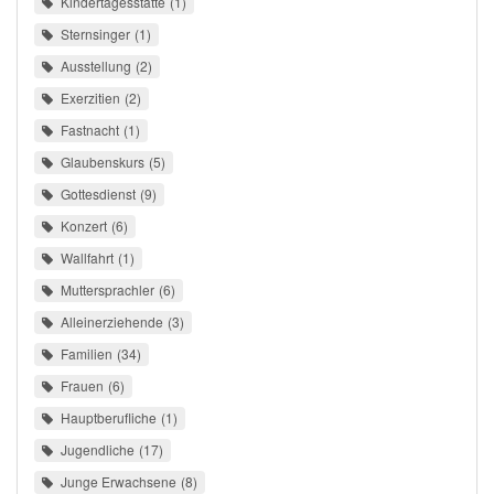
Kindertagesstätte
1
Sternsinger
1
Ausstellung
2
Exerzitien
2
Fastnacht
1
Glaubenskurs
5
Gottesdienst
9
Konzert
6
Wallfahrt
1
Muttersprachler
6
Alleinerziehende
3
Familien
34
Frauen
6
Hauptberufliche
1
Jugendliche
17
Junge Erwachsene
8