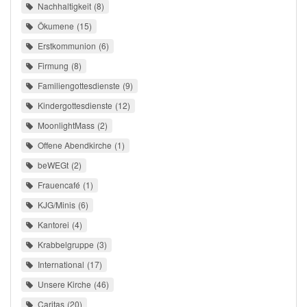
Nachhaltigkeit
8
Ökumene
15
Erstkommunion
6
Firmung
8
Familiengottesdienste
9
Kindergottesdienste
12
MoonlightMass
2
Offene Abendkirche
1
beWEGt
2
Frauencafé
1
KJG/Minis
6
Kantorei
4
Krabbelgruppe
3
International
17
Unsere Kirche
46
Caritas
20