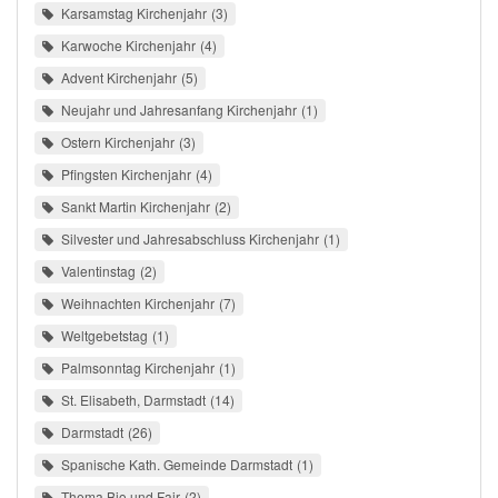
Karsamstag Kirchenjahr
3
Karwoche Kirchenjahr
4
Advent Kirchenjahr
5
Neujahr und Jahresanfang Kirchenjahr
1
Ostern Kirchenjahr
3
Pfingsten Kirchenjahr
4
Sankt Martin Kirchenjahr
2
Silvester und Jahresabschluss Kirchenjahr
1
Valentinstag
2
Weihnachten Kirchenjahr
7
Weltgebetstag
1
Palmsonntag Kirchenjahr
1
St. Elisabeth, Darmstadt
14
Darmstadt
26
Spanische Kath. Gemeinde Darmstadt
1
Thema Bio und Fair
2