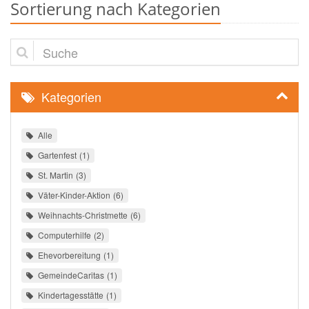
Sortierung nach Kategorien
Suche
Kategorien
Alle
Gartenfest
1
St. Martin
3
Väter-Kinder-Aktion
6
Weihnachts-Christmette
6
Computerhilfe
2
Ehevorbereitung
1
GemeindeCaritas
1
Kindertagesstätte
1