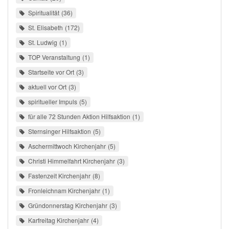
Spiritualität
36
St. Elisabeth
172
St. Ludwig
1
TOP Veranstaltung
1
Startseite vor Ort
3
aktuell vor Ort
3
spiritueller Impuls
5
für alle 72 Stunden Aktion Hilfsaktion
1
Sternsinger Hilfsaktion
5
Aschermittwoch Kirchenjahr
5
Christi Himmelfahrt Kirchenjahr
3
Fastenzeit Kirchenjahr
8
Fronleichnam Kirchenjahr
1
Gründonnerstag Kirchenjahr
3
Karfreitag Kirchenjahr
4