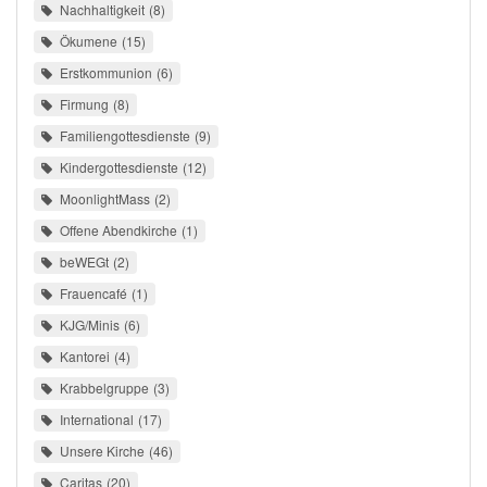
Nachhaltigkeit
8
Ökumene
15
Erstkommunion
6
Firmung
8
Familiengottesdienste
9
Kindergottesdienste
12
MoonlightMass
2
Offene Abendkirche
1
beWEGt
2
Frauencafé
1
KJG/Minis
6
Kantorei
4
Krabbelgruppe
3
International
17
Unsere Kirche
46
Caritas
20