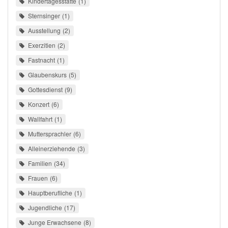
Kindertagesstätte
1
Sternsinger
1
Ausstellung
2
Exerzitien
2
Fastnacht
1
Glaubenskurs
5
Gottesdienst
9
Konzert
6
Wallfahrt
1
Muttersprachler
6
Alleinerziehende
3
Familien
34
Frauen
6
Hauptberufliche
1
Jugendliche
17
Junge Erwachsene
8