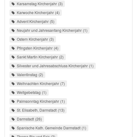
Karsamstag Kirchenjahr
3
Karwoche Kirchenjahr
4
Advent Kirchenjahr
5
Neujahr und Jahresanfang Kirchenjahr
1
Ostern Kirchenjahr
3
Pfingsten Kirchenjahr
4
Sankt Martin Kirchenjahr
2
Silvester und Jahresabschluss Kirchenjahr
1
Valentinstag
2
Weihnachten Kirchenjahr
7
Weltgebetstag
1
Palmsonntag Kirchenjahr
1
St. Elisabeth, Darmstadt
13
Darmstadt
26
Spanische Kath. Gemeinde Darmstadt
1
Thema Bio und Fair
2