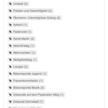
Umwelt
5
Frieden und Gerechtigkeit
3
Ökumene / interreligiöser Dialog
3
Advent
1
Fastenzeit
1
Sankt Martin
2
Valentinstag
1
Weihnachten
1
Weltgebetstag
1
Liturgie
3
Bistumsportal Jugend
1
Frauenkommission
1
Bistumsportal Musik
3
Dekanate auf dem Pastoralen Weg
1
Dekanat Darmstadt
7