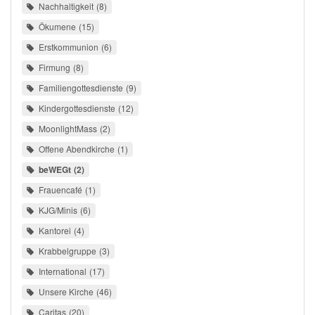
Nachhaltigkeit
8
Ökumene
15
Erstkommunion
6
Firmung
8
Familiengottesdienste
9
Kindergottesdienste
12
MoonlightMass
2
Offene Abendkirche
1
beWEGt
2
Frauencafé
1
KJG/Minis
6
Kantorei
4
Krabbelgruppe
3
International
17
Unsere Kirche
46
Caritas
20