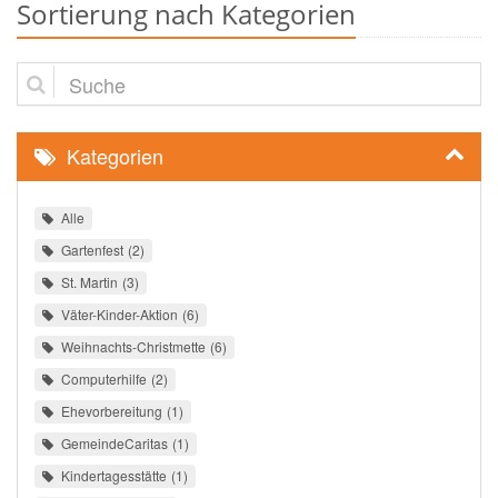
Sortierung nach Kategorien
Suche
Kategorien
Alle
Gartenfest
2
St. Martin
3
Väter-Kinder-Aktion
6
Weihnachts-Christmette
6
Computerhilfe
2
Ehevorbereitung
1
GemeindeCaritas
1
Kindertagesstätte
1