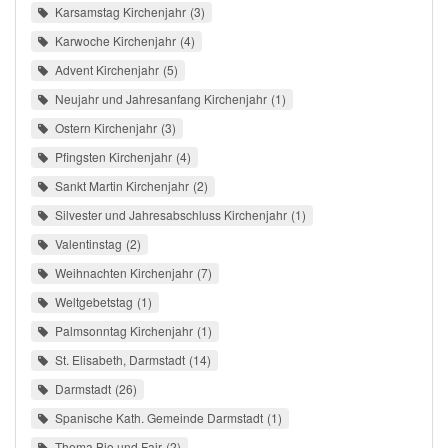
Karsamstag Kirchenjahr
3
Karwoche Kirchenjahr
4
Advent Kirchenjahr
5
Neujahr und Jahresanfang Kirchenjahr
1
Ostern Kirchenjahr
3
Pfingsten Kirchenjahr
4
Sankt Martin Kirchenjahr
2
Silvester und Jahresabschluss Kirchenjahr
1
Valentinstag
2
Weihnachten Kirchenjahr
7
Weltgebetstag
1
Palmsonntag Kirchenjahr
1
St. Elisabeth, Darmstadt
14
Darmstadt
26
Spanische Kath. Gemeinde Darmstadt
1
Thema Bio und Fair
2