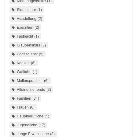
Kindertagesstätte
1
Sternsinger
1
Ausstellung
2
Exerzitien
2
Fastnacht
1
Glaubenskurs
5
Gottesdienst
9
Konzert
6
Wallfahrt
1
Muttersprachler
6
Alleinerziehende
3
Familien
34
Frauen
6
Hauptberufliche
1
Jugendliche
17
Junge Erwachsene
8