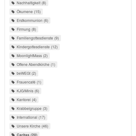
Nachhaltigkeit
8
Ökumene
15
Erstkommunion
6
Firmung
8
Familiengottesdienste
9
Kindergottesdienste
12
MoonlightMass
2
Offene Abendkirche
1
beWEGt
2
Frauencafé
1
KJG/Minis
6
Kantorei
4
Krabbelgruppe
3
International
17
Unsere Kirche
46
Caritas
20