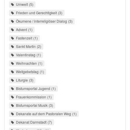
Umwelt
5
Frieden und Gerechtigkeit
3
Ökumene / interreligiöser Dialog
3
Advent
1
Fastenzeit
1
Sankt Martin
2
Valentinstag
1
Weihnachten
1
Weltgebetstag
1
Liturgie
3
Bistumsportal Jugend
1
Frauenkommission
1
Bistumsportal Musik
3
Dekanate auf dem Pastoralen Weg
1
Dekanat Darmstadt
7