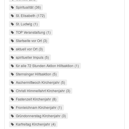
Spiritualität
36
St. Elisabeth
172
St. Ludwig
1
TOP Veranstaltung
1
Startseite vor Ort
3
aktuell vor Ort
3
spiritueller Impuls
5
für alle 72 Stunden Aktion Hilfsaktion
1
Sternsinger Hilfsaktion
5
Aschermittwoch Kirchenjahr
5
Christi Himmelfahrt Kirchenjahr
3
Fastenzeit Kirchenjahr
8
Fronleichnam Kirchenjahr
1
Gründonnerstag Kirchenjahr
3
Karfreitag Kirchenjahr
4