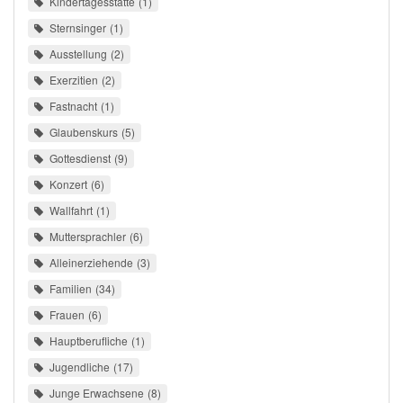
Kindertagesstätte
1
Sternsinger
1
Ausstellung
2
Exerzitien
2
Fastnacht
1
Glaubenskurs
5
Gottesdienst
9
Konzert
6
Wallfahrt
1
Muttersprachler
6
Alleinerziehende
3
Familien
34
Frauen
6
Hauptberufliche
1
Jugendliche
17
Junge Erwachsene
8