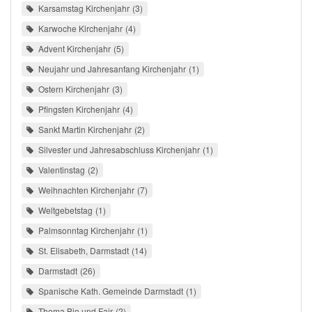
Karsamstag Kirchenjahr
3
Karwoche Kirchenjahr
4
Advent Kirchenjahr
5
Neujahr und Jahresanfang Kirchenjahr
1
Ostern Kirchenjahr
3
Pfingsten Kirchenjahr
4
Sankt Martin Kirchenjahr
2
Silvester und Jahresabschluss Kirchenjahr
1
Valentinstag
2
Weihnachten Kirchenjahr
7
Weltgebetstag
1
Palmsonntag Kirchenjahr
1
St. Elisabeth, Darmstadt
14
Darmstadt
26
Spanische Kath. Gemeinde Darmstadt
1
Thema Bio und Fair
2