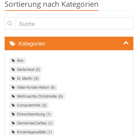
Sortierung nach Kategorien
Suche
Kategorien
Alle
Gartenfest
2
St. Martin
3
Väter-Kinder-Aktion
6
Weihnachts-Christmette
6
Computerhilfe
2
Ehevorbereitung
1
GemeindeCaritas
1
Kindertagesstätte
1