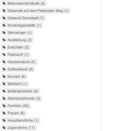
Bistumsportal Musik
3
Dekanate auf dem Pastoralen Weg
1
Dekanat Darmstadt
7
Kindertagesstätte
1
Sternsinger
1
Ausstellung
2
Exerzitien
2
Fastnacht
1
Glaubenskurs
5
Gottesdienst
9
Konzert
6
Wallfahrt
1
Muttersprachler
6
Alleinerziehende
3
Familien
34
Frauen
6
Hauptberufliche
1
Jugendliche
17