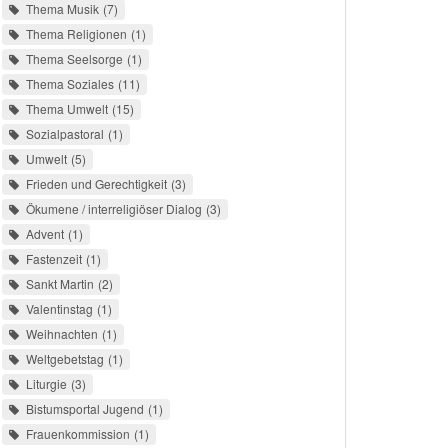
Thema Musik
7
Thema Religionen
1
Thema Seelsorge
1
Thema Soziales
11
Thema Umwelt
15
Sozialpastoral
1
Umwelt
5
Frieden und Gerechtigkeit
3
Ökumene / interreligiöser Dialog
3
Advent
1
Fastenzeit
1
Sankt Martin
2
Valentinstag
1
Weihnachten
1
Weltgebetstag
1
Liturgie
3
Bistumsportal Jugend
1
Frauenkommission
1