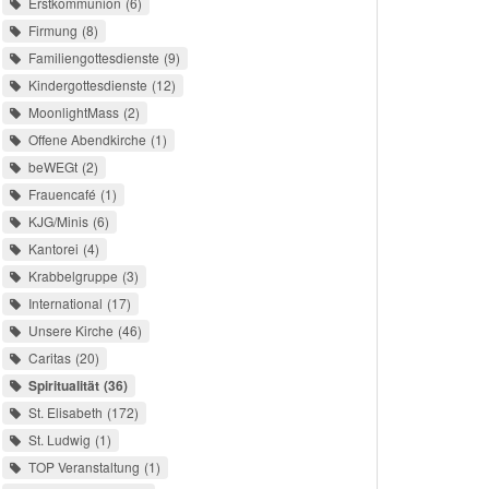
Erstkommunion
6
Firmung
8
Familiengottesdienste
9
Kindergottesdienste
12
MoonlightMass
2
Offene Abendkirche
1
beWEGt
2
Frauencafé
1
KJG/Minis
6
Kantorei
4
Krabbelgruppe
3
International
17
Unsere Kirche
46
Caritas
20
Spiritualität
36
St. Elisabeth
172
St. Ludwig
1
TOP Veranstaltung
1