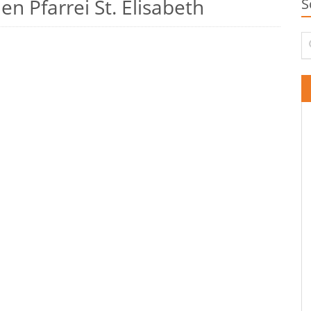
n Pfarrei St. Elisabeth
S
Su