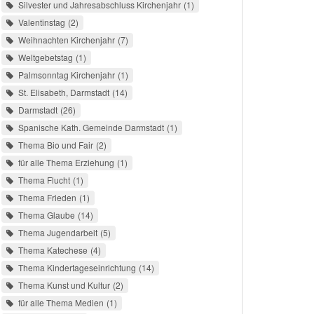
Silvester und Jahresabschluss Kirchenjahr
1
Valentinstag
2
Weihnachten Kirchenjahr
7
Weltgebetstag
1
Palmsonntag Kirchenjahr
1
St. Elisabeth, Darmstadt
14
Darmstadt
26
Spanische Kath. Gemeinde Darmstadt
1
Thema Bio und Fair
2
für alle Thema Erziehung
1
Thema Flucht
1
Thema Frieden
1
Thema Glaube
14
Thema Jugendarbeit
5
Thema Katechese
4
Thema Kindertageseinrichtung
14
Thema Kunst und Kultur
2
für alle Thema Medien
1