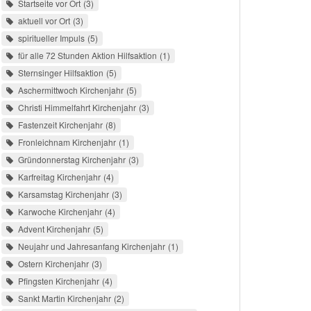
Startseite vor Ort
3
aktuell vor Ort
3
spiritueller Impuls
5
für alle 72 Stunden Aktion Hilfsaktion
1
Sternsinger Hilfsaktion
5
Aschermittwoch Kirchenjahr
5
Christi Himmelfahrt Kirchenjahr
3
Fastenzeit Kirchenjahr
8
Fronleichnam Kirchenjahr
1
Gründonnerstag Kirchenjahr
3
Karfreitag Kirchenjahr
4
Karsamstag Kirchenjahr
3
Karwoche Kirchenjahr
4
Advent Kirchenjahr
5
Neujahr und Jahresanfang Kirchenjahr
1
Ostern Kirchenjahr
3
Pfingsten Kirchenjahr
4
Sankt Martin Kirchenjahr
2