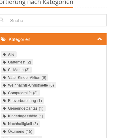
ortierung nach Kategorien
che
Kategorien
Alle
Gartenfest
2
St. Martin
3
Väter-Kinder-Aktion
6
Weihnachts-Christmette
6
Computerhilfe
2
Ehevorbereitung
1
GemeindeCaritas
1
Kindertagesstätte
1
Nachhaltigkeit
8
Ökumene
15