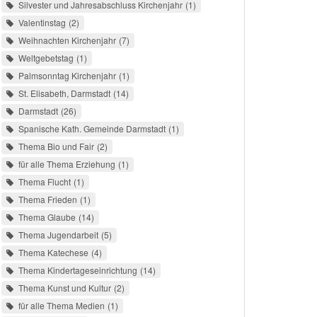
Silvester und Jahresabschluss Kirchenjahr
1
Valentinstag
2
Weihnachten Kirchenjahr
7
Weltgebetstag
1
Palmsonntag Kirchenjahr
1
St. Elisabeth, Darmstadt
14
Darmstadt
26
Spanische Kath. Gemeinde Darmstadt
1
Thema Bio und Fair
2
für alle Thema Erziehung
1
Thema Flucht
1
Thema Frieden
1
Thema Glaube
14
Thema Jugendarbeit
5
Thema Katechese
4
Thema Kindertageseinrichtung
14
Thema Kunst und Kultur
2
für alle Thema Medien
1