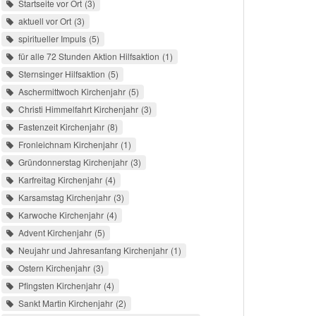
Startseite vor Ort
3
aktuell vor Ort
3
spiritueller Impuls
5
für alle 72 Stunden Aktion Hilfsaktion
1
Sternsinger Hilfsaktion
5
Aschermittwoch Kirchenjahr
5
Christi Himmelfahrt Kirchenjahr
3
Fastenzeit Kirchenjahr
8
Fronleichnam Kirchenjahr
1
Gründonnerstag Kirchenjahr
3
Karfreitag Kirchenjahr
4
Karsamstag Kirchenjahr
3
Karwoche Kirchenjahr
4
Advent Kirchenjahr
5
Neujahr und Jahresanfang Kirchenjahr
1
Ostern Kirchenjahr
3
Pfingsten Kirchenjahr
4
Sankt Martin Kirchenjahr
2