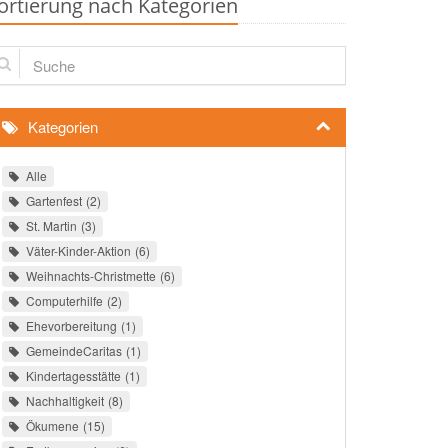
ortierung nach Kategorien
che
Kategorien
Alle
Gartenfest
2
St. Martin
3
Väter-Kinder-Aktion
6
Weihnachts-Christmette
6
Computerhilfe
2
Ehevorbereitung
1
GemeindeCaritas
1
Kindertagesstätte
1
Nachhaltigkeit
8
Ökumene
15