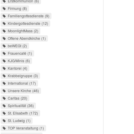
Erstkommunion
6
Firmung
8
Familiengottesdienste
9
Kindergottesdienste
12
MoonlightMass
2
Offene Abendkirche
1
beWEGt
2
Frauencafé
1
KJG/Minis
6
Kantorei
4
Krabbelgruppe
3
International
17
Unsere Kirche
46
Caritas
20
Spiritualität
36
St. Elisabeth
172
St. Ludwig
1
TOP Veranstaltung
1