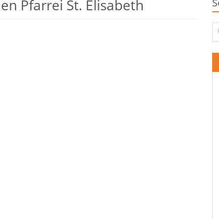
n Pfarrei St. Elisabeth
S
Su