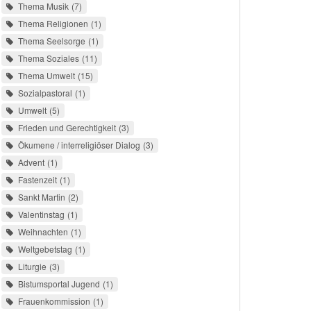
Thema Musik
7
Thema Religionen
1
Thema Seelsorge
1
Thema Soziales
11
Thema Umwelt
15
Sozialpastoral
1
Umwelt
5
Frieden und Gerechtigkeit
3
Ökumene / interreligiöser Dialog
3
Advent
1
Fastenzeit
1
Sankt Martin
2
Valentinstag
1
Weihnachten
1
Weltgebetstag
1
Liturgie
3
Bistumsportal Jugend
1
Frauenkommission
1