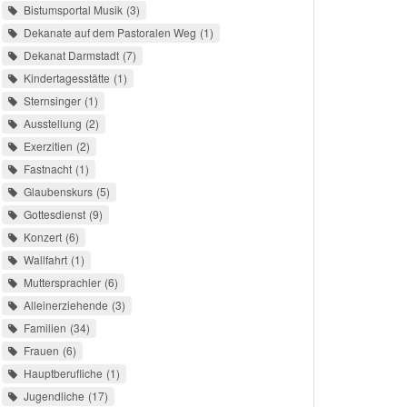
Bistumsportal Musik
3
Dekanate auf dem Pastoralen Weg
1
Dekanat Darmstadt
7
Kindertagesstätte
1
Sternsinger
1
Ausstellung
2
Exerzitien
2
Fastnacht
1
Glaubenskurs
5
Gottesdienst
9
Konzert
6
Wallfahrt
1
Muttersprachler
6
Alleinerziehende
3
Familien
34
Frauen
6
Hauptberufliche
1
Jugendliche
17