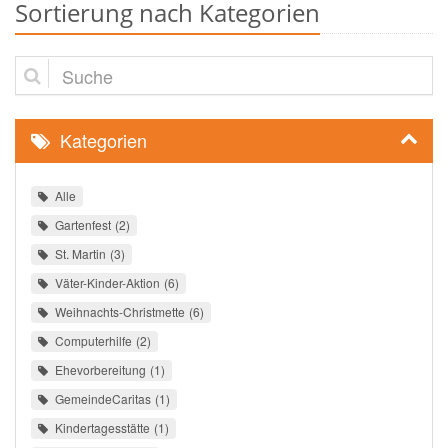
Sortierung nach Kategorien
Suche
Kategorien
Alle
Gartenfest
2
St. Martin
3
Väter-Kinder-Aktion
6
Weihnachts-Christmette
6
Computerhilfe
2
Ehevorbereitung
1
GemeindeCaritas
1
Kindertagesstätte
1