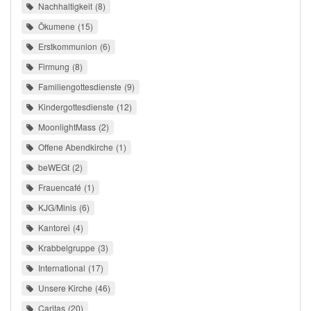
Nachhaltigkeit
8
Ökumene
15
Erstkommunion
6
Firmung
8
Familiengottesdienste
9
Kindergottesdienste
12
MoonlightMass
2
Offene Abendkirche
1
beWEGt
2
Frauencafé
1
KJG/Minis
6
Kantorei
4
Krabbelgruppe
3
International
17
Unsere Kirche
46
Caritas
20