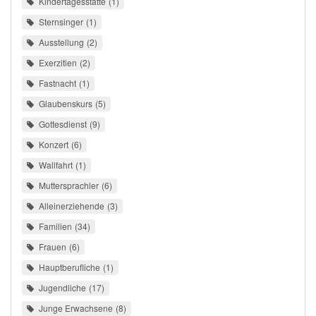
Kindertagesstätte
1
Sternsinger
1
Ausstellung
2
Exerzitien
2
Fastnacht
1
Glaubenskurs
5
Gottesdienst
9
Konzert
6
Wallfahrt
1
Muttersprachler
6
Alleinerziehende
3
Familien
34
Frauen
6
Hauptberufliche
1
Jugendliche
17
Junge Erwachsene
8