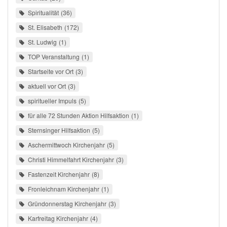
Spiritualität
36
St. Elisabeth
172
St. Ludwig
1
TOP Veranstaltung
1
Startseite vor Ort
3
aktuell vor Ort
3
spiritueller Impuls
5
für alle 72 Stunden Aktion Hilfsaktion
1
Sternsinger Hilfsaktion
5
Aschermittwoch Kirchenjahr
5
Christi Himmelfahrt Kirchenjahr
3
Fastenzeit Kirchenjahr
8
Fronleichnam Kirchenjahr
1
Gründonnerstag Kirchenjahr
3
Karfreitag Kirchenjahr
4