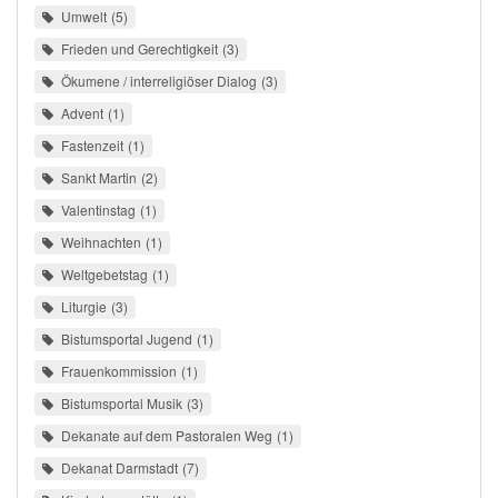
Umwelt
5
Frieden und Gerechtigkeit
3
Ökumene / interreligiöser Dialog
3
Advent
1
Fastenzeit
1
Sankt Martin
2
Valentinstag
1
Weihnachten
1
Weltgebetstag
1
Liturgie
3
Bistumsportal Jugend
1
Frauenkommission
1
Bistumsportal Musik
3
Dekanate auf dem Pastoralen Weg
1
Dekanat Darmstadt
7