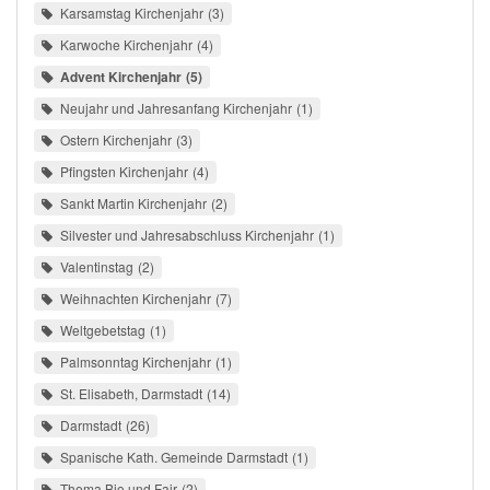
Karsamstag Kirchenjahr
3
Karwoche Kirchenjahr
4
Advent Kirchenjahr
5
Neujahr und Jahresanfang Kirchenjahr
1
Ostern Kirchenjahr
3
Pfingsten Kirchenjahr
4
Sankt Martin Kirchenjahr
2
Silvester und Jahresabschluss Kirchenjahr
1
Valentinstag
2
Weihnachten Kirchenjahr
7
Weltgebetstag
1
Palmsonntag Kirchenjahr
1
St. Elisabeth, Darmstadt
14
Darmstadt
26
Spanische Kath. Gemeinde Darmstadt
1
Thema Bio und Fair
2