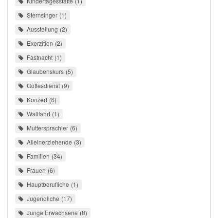
Kindertagesstätte
1
Sternsinger
1
Ausstellung
2
Exerzitien
2
Fastnacht
1
Glaubenskurs
5
Gottesdienst
9
Konzert
6
Wallfahrt
1
Muttersprachler
6
Alleinerziehende
3
Familien
34
Frauen
6
Hauptberufliche
1
Jugendliche
17
Junge Erwachsene
8