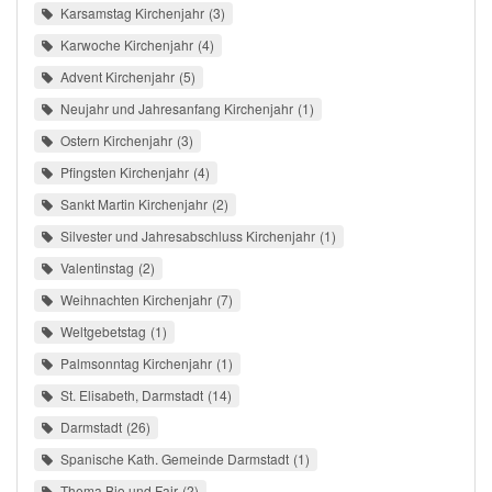
Karsamstag Kirchenjahr
3
Karwoche Kirchenjahr
4
Advent Kirchenjahr
5
Neujahr und Jahresanfang Kirchenjahr
1
Ostern Kirchenjahr
3
Pfingsten Kirchenjahr
4
Sankt Martin Kirchenjahr
2
Silvester und Jahresabschluss Kirchenjahr
1
Valentinstag
2
Weihnachten Kirchenjahr
7
Weltgebetstag
1
Palmsonntag Kirchenjahr
1
St. Elisabeth, Darmstadt
14
Darmstadt
26
Spanische Kath. Gemeinde Darmstadt
1
Thema Bio und Fair
2