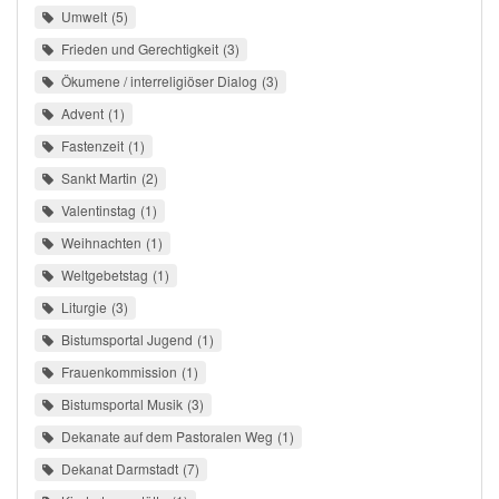
Umwelt
5
Frieden und Gerechtigkeit
3
Ökumene / interreligiöser Dialog
3
Advent
1
Fastenzeit
1
Sankt Martin
2
Valentinstag
1
Weihnachten
1
Weltgebetstag
1
Liturgie
3
Bistumsportal Jugend
1
Frauenkommission
1
Bistumsportal Musik
3
Dekanate auf dem Pastoralen Weg
1
Dekanat Darmstadt
7