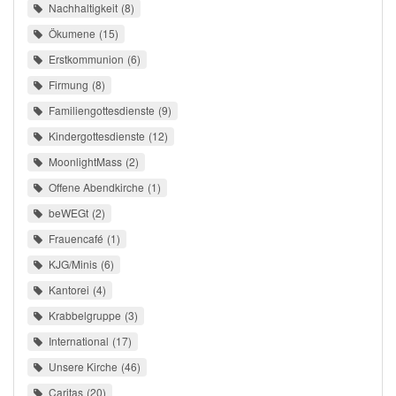
Nachhaltigkeit
8
Ökumene
15
Erstkommunion
6
Firmung
8
Familiengottesdienste
9
Kindergottesdienste
12
MoonlightMass
2
Offene Abendkirche
1
beWEGt
2
Frauencafé
1
KJG/Minis
6
Kantorei
4
Krabbelgruppe
3
International
17
Unsere Kirche
46
Caritas
20