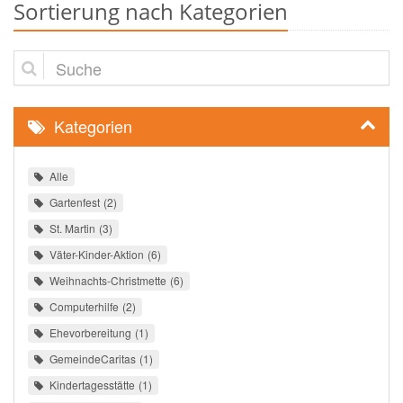
Sortierung nach Kategorien
Suche
Kategorien
Alle
Gartenfest
2
St. Martin
3
Väter-Kinder-Aktion
6
Weihnachts-Christmette
6
Computerhilfe
2
Ehevorbereitung
1
GemeindeCaritas
1
Kindertagesstätte
1