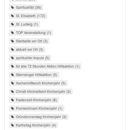
Spiritualität
36
St. Elisabeth
172
St. Ludwig
1
TOP Veranstaltung
1
Startseite vor Ort
3
aktuell vor Ort
3
spiritueller Impuls
5
für alle 72 Stunden Aktion Hilfsaktion
1
Sternsinger Hilfsaktion
5
Aschermittwoch Kirchenjahr
5
Christi Himmelfahrt Kirchenjahr
3
Fastenzeit Kirchenjahr
8
Fronleichnam Kirchenjahr
1
Gründonnerstag Kirchenjahr
3
Karfreitag Kirchenjahr
4