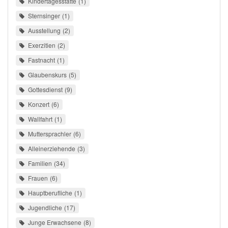
Kindertagesstätte
1
Sternsinger
1
Ausstellung
2
Exerzitien
2
Fastnacht
1
Glaubenskurs
5
Gottesdienst
9
Konzert
6
Wallfahrt
1
Muttersprachler
6
Alleinerziehende
3
Familien
34
Frauen
6
Hauptberufliche
1
Jugendliche
17
Junge Erwachsene
8