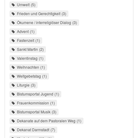
Umwelt
5
Frieden und Gerechtigkeit
3
Ökumene / interreligiöser Dialog
3
Advent
1
Fastenzeit
1
Sankt Martin
2
Valentinstag
1
Weihnachten
1
Weltgebetstag
1
Liturgie
3
Bistumsportal Jugend
1
Frauenkommission
1
Bistumsportal Musik
3
Dekanate auf dem Pastoralen Weg
1
Dekanat Darmstadt
7