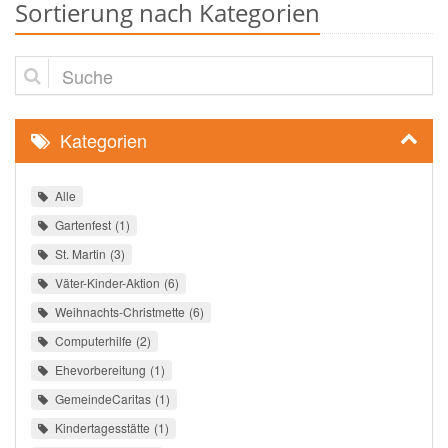
Sortierung nach Kategorien
Suche
Kategorien
Alle
Gartenfest
1
St. Martin
3
Väter-Kinder-Aktion
6
Weihnachts-Christmette
6
Computerhilfe
2
Ehevorbereitung
1
GemeindeCaritas
1
Kindertagesstätte
1