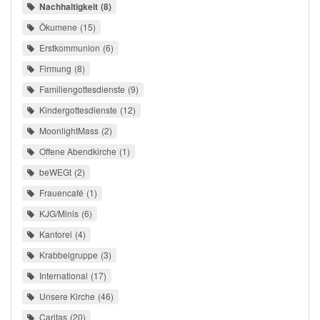
Nachhaltigkeit
8
Ökumene
15
Erstkommunion
6
Firmung
8
Familiengottesdienste
9
Kindergottesdienste
12
MoonlightMass
2
Offene Abendkirche
1
beWEGt
2
Frauencafé
1
KJG/Minis
6
Kantorei
4
Krabbelgruppe
3
International
17
Unsere Kirche
46
Caritas
20