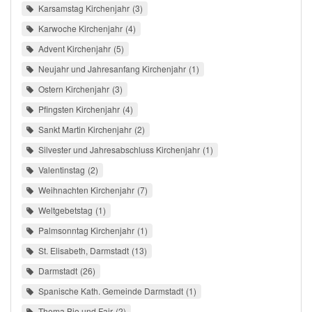
Karsamstag Kirchenjahr
3
Karwoche Kirchenjahr
4
Advent Kirchenjahr
5
Neujahr und Jahresanfang Kirchenjahr
1
Ostern Kirchenjahr
3
Pfingsten Kirchenjahr
4
Sankt Martin Kirchenjahr
2
Silvester und Jahresabschluss Kirchenjahr
1
Valentinstag
2
Weihnachten Kirchenjahr
7
Weltgebetstag
1
Palmsonntag Kirchenjahr
1
St. Elisabeth, Darmstadt
13
Darmstadt
26
Spanische Kath. Gemeinde Darmstadt
1
Thema Bio und Fair
2