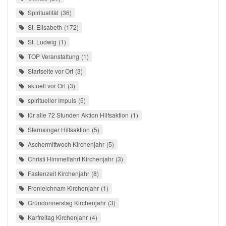
Spiritualität
36
St. Elisabeth
172
St. Ludwig
1
TOP Veranstaltung
1
Startseite vor Ort
3
aktuell vor Ort
3
spiritueller Impuls
5
für alle 72 Stunden Aktion Hilfsaktion
1
Sternsinger Hilfsaktion
5
Aschermittwoch Kirchenjahr
5
Christi Himmelfahrt Kirchenjahr
3
Fastenzeit Kirchenjahr
8
Fronleichnam Kirchenjahr
1
Gründonnerstag Kirchenjahr
3
Karfreitag Kirchenjahr
4