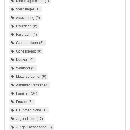
Kindertagesstätte
1
Sternsinger
1
Ausstellung
2
Exerzitien
2
Fastnacht
1
Glaubenskurs
5
Gottesdienst
9
Konzert
6
Wallfahrt
1
Muttersprachler
6
Alleinerziehende
3
Familien
34
Frauen
6
Hauptberufliche
1
Jugendliche
17
Junge Erwachsene
8