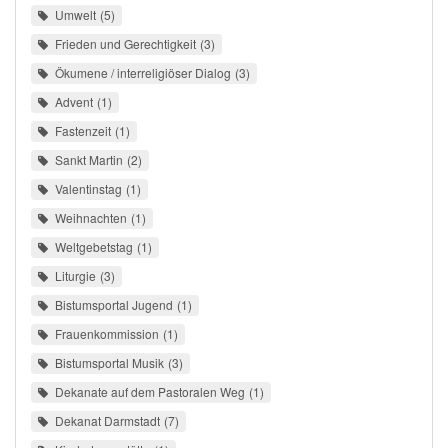
Umwelt
5
Frieden und Gerechtigkeit
3
Ökumene / interreligiöser Dialog
3
Advent
1
Fastenzeit
1
Sankt Martin
2
Valentinstag
1
Weihnachten
1
Weltgebetstag
1
Liturgie
3
Bistumsportal Jugend
1
Frauenkommission
1
Bistumsportal Musik
3
Dekanate auf dem Pastoralen Weg
1
Dekanat Darmstadt
7