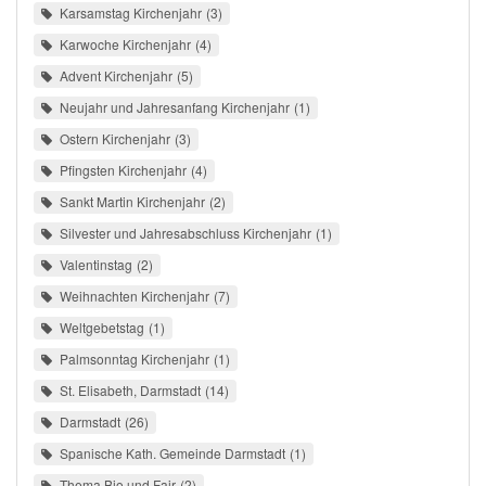
Karsamstag Kirchenjahr
3
Karwoche Kirchenjahr
4
Advent Kirchenjahr
5
Neujahr und Jahresanfang Kirchenjahr
1
Ostern Kirchenjahr
3
Pfingsten Kirchenjahr
4
Sankt Martin Kirchenjahr
2
Silvester und Jahresabschluss Kirchenjahr
1
Valentinstag
2
Weihnachten Kirchenjahr
7
Weltgebetstag
1
Palmsonntag Kirchenjahr
1
St. Elisabeth, Darmstadt
14
Darmstadt
26
Spanische Kath. Gemeinde Darmstadt
1
Thema Bio und Fair
2