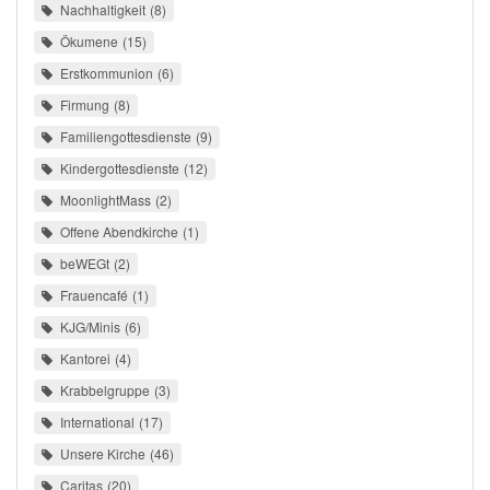
Nachhaltigkeit
8
Ökumene
15
Erstkommunion
6
Firmung
8
Familiengottesdienste
9
Kindergottesdienste
12
MoonlightMass
2
Offene Abendkirche
1
beWEGt
2
Frauencafé
1
KJG/Minis
6
Kantorei
4
Krabbelgruppe
3
International
17
Unsere Kirche
46
Caritas
20