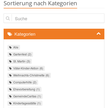
Sortierung nach Kategorien
Suche
Kategorien
Alle
Gartenfest
2
St. Martin
3
Väter-Kinder-Aktion
6
Weihnachts-Christmette
6
Computerhilfe
2
Ehevorbereitung
1
GemeindeCaritas
1
Kindertagesstätte
1