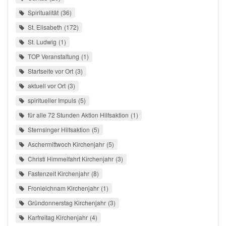
Spiritualität
36
St. Elisabeth
172
St. Ludwig
1
TOP Veranstaltung
1
Startseite vor Ort
3
aktuell vor Ort
3
spiritueller Impuls
5
für alle 72 Stunden Aktion Hilfsaktion
1
Sternsinger Hilfsaktion
5
Aschermittwoch Kirchenjahr
5
Christi Himmelfahrt Kirchenjahr
3
Fastenzeit Kirchenjahr
8
Fronleichnam Kirchenjahr
1
Gründonnerstag Kirchenjahr
3
Karfreitag Kirchenjahr
4