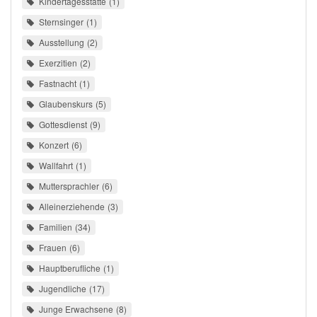
Kindertagesstätte
1
Sternsinger
1
Ausstellung
2
Exerzitien
2
Fastnacht
1
Glaubenskurs
5
Gottesdienst
9
Konzert
6
Wallfahrt
1
Muttersprachler
6
Alleinerziehende
3
Familien
34
Frauen
6
Hauptberufliche
1
Jugendliche
17
Junge Erwachsene
8