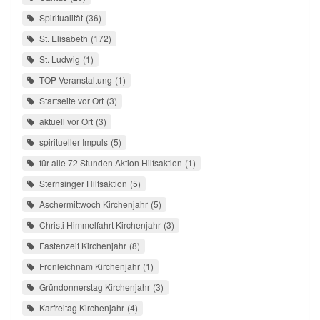
Spiritualität
36
St. Elisabeth
172
St. Ludwig
1
TOP Veranstaltung
1
Startseite vor Ort
3
aktuell vor Ort
3
spiritueller Impuls
5
für alle 72 Stunden Aktion Hilfsaktion
1
Sternsinger Hilfsaktion
5
Aschermittwoch Kirchenjahr
5
Christi Himmelfahrt Kirchenjahr
3
Fastenzeit Kirchenjahr
8
Fronleichnam Kirchenjahr
1
Gründonnerstag Kirchenjahr
3
Karfreitag Kirchenjahr
4