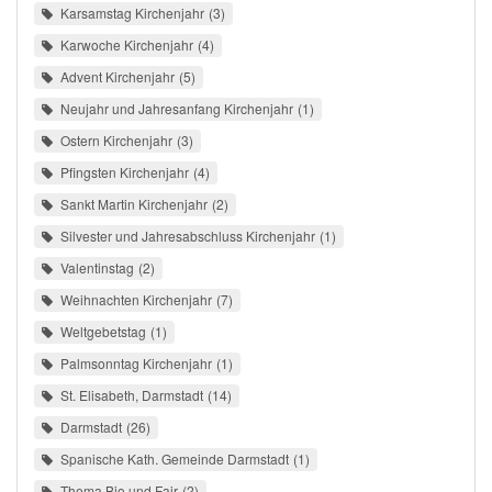
Karsamstag Kirchenjahr
3
Karwoche Kirchenjahr
4
Advent Kirchenjahr
5
Neujahr und Jahresanfang Kirchenjahr
1
Ostern Kirchenjahr
3
Pfingsten Kirchenjahr
4
Sankt Martin Kirchenjahr
2
Silvester und Jahresabschluss Kirchenjahr
1
Valentinstag
2
Weihnachten Kirchenjahr
7
Weltgebetstag
1
Palmsonntag Kirchenjahr
1
St. Elisabeth, Darmstadt
14
Darmstadt
26
Spanische Kath. Gemeinde Darmstadt
1
Thema Bio und Fair
2