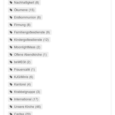
Nachhaltigkeit
8
Ökumene
15
Erstkommunion
6
Firmung
8
Familiengottesdienste
9
Kindergottesdienste
12
MoonlightMass
2
Offene Abendkirche
1
beWEGt
2
Frauencafé
1
KJG/Minis
6
Kantorei
4
Krabbelgruppe
3
International
17
Unsere Kirche
46
Caritas
20