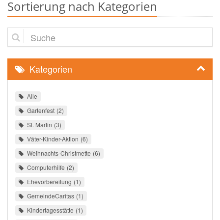
Sortierung nach Kategorien
Suche
Kategorien
Alle
Gartenfest
2
St. Martin
3
Väter-Kinder-Aktion
6
Weihnachts-Christmette
6
Computerhilfe
2
Ehevorbereitung
1
GemeindeCaritas
1
Kindertagesstätte
1