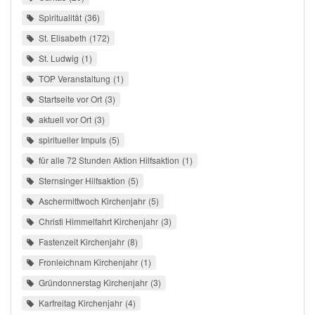
Spiritualität
36
St. Elisabeth
172
St. Ludwig
1
TOP Veranstaltung
1
Startseite vor Ort
3
aktuell vor Ort
3
spiritueller Impuls
5
für alle 72 Stunden Aktion Hilfsaktion
1
Sternsinger Hilfsaktion
5
Aschermittwoch Kirchenjahr
5
Christi Himmelfahrt Kirchenjahr
3
Fastenzeit Kirchenjahr
8
Fronleichnam Kirchenjahr
1
Gründonnerstag Kirchenjahr
3
Karfreitag Kirchenjahr
4