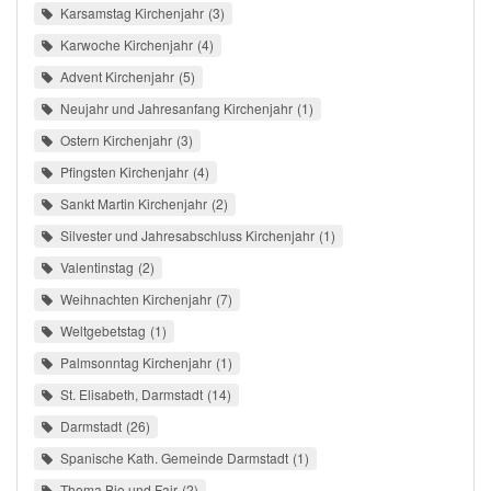
Karsamstag Kirchenjahr
3
Karwoche Kirchenjahr
4
Advent Kirchenjahr
5
Neujahr und Jahresanfang Kirchenjahr
1
Ostern Kirchenjahr
3
Pfingsten Kirchenjahr
4
Sankt Martin Kirchenjahr
2
Silvester und Jahresabschluss Kirchenjahr
1
Valentinstag
2
Weihnachten Kirchenjahr
7
Weltgebetstag
1
Palmsonntag Kirchenjahr
1
St. Elisabeth, Darmstadt
14
Darmstadt
26
Spanische Kath. Gemeinde Darmstadt
1
Thema Bio und Fair
2