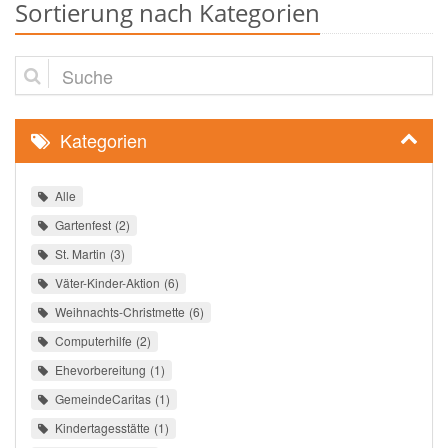
Sortierung nach Kategorien
Suche
Kategorien
Alle
Gartenfest
2
St. Martin
3
Väter-Kinder-Aktion
6
Weihnachts-Christmette
6
Computerhilfe
2
Ehevorbereitung
1
GemeindeCaritas
1
Kindertagesstätte
1