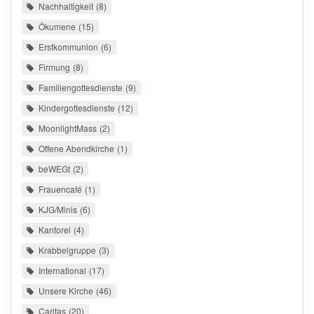
Nachhaltigkeit
8
Ökumene
15
Erstkommunion
6
Firmung
8
Familiengottesdienste
9
Kindergottesdienste
12
MoonlightMass
2
Offene Abendkirche
1
beWEGt
2
Frauencafé
1
KJG/Minis
6
Kantorei
4
Krabbelgruppe
3
International
17
Unsere Kirche
46
Caritas
20