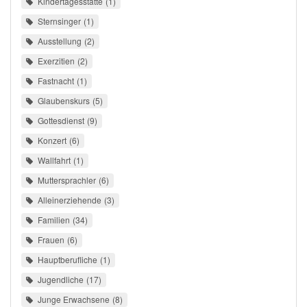
Kindertagesstätte
1
Sternsinger
1
Ausstellung
2
Exerzitien
2
Fastnacht
1
Glaubenskurs
5
Gottesdienst
9
Konzert
6
Wallfahrt
1
Muttersprachler
6
Alleinerziehende
3
Familien
34
Frauen
6
Hauptberufliche
1
Jugendliche
17
Junge Erwachsene
8