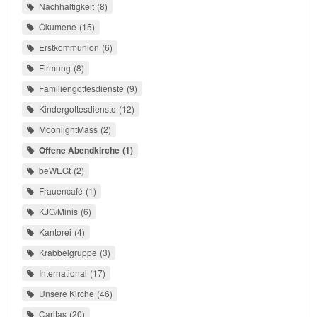
Nachhaltigkeit
8
Ökumene
15
Erstkommunion
6
Firmung
8
Familiengottesdienste
9
Kindergottesdienste
12
MoonlightMass
2
Offene Abendkirche
1
beWEGt
2
Frauencafé
1
KJG/Minis
6
Kantorei
4
Krabbelgruppe
3
International
17
Unsere Kirche
46
Caritas
20