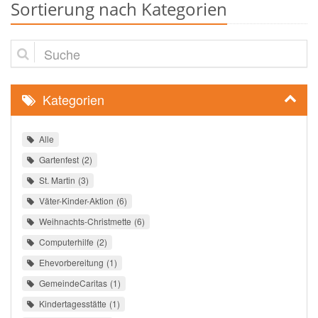
Sortierung nach Kategorien
Suche
Kategorien
Alle
Gartenfest
2
St. Martin
3
Väter-Kinder-Aktion
6
Weihnachts-Christmette
6
Computerhilfe
2
Ehevorbereitung
1
GemeindeCaritas
1
Kindertagesstätte
1