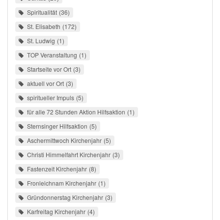
Spiritualität
36
St. Elisabeth
172
St. Ludwig
1
TOP Veranstaltung
1
Startseite vor Ort
3
aktuell vor Ort
3
spiritueller Impuls
5
für alle 72 Stunden Aktion Hilfsaktion
1
Sternsinger Hilfsaktion
5
Aschermittwoch Kirchenjahr
5
Christi Himmelfahrt Kirchenjahr
3
Fastenzeit Kirchenjahr
8
Fronleichnam Kirchenjahr
1
Gründonnerstag Kirchenjahr
3
Karfreitag Kirchenjahr
4