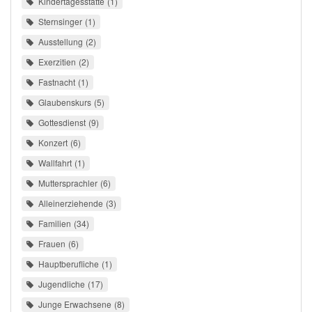
Kindertagesstätte
1
Sternsinger
1
Ausstellung
2
Exerzitien
2
Fastnacht
1
Glaubenskurs
5
Gottesdienst
9
Konzert
6
Wallfahrt
1
Muttersprachler
6
Alleinerziehende
3
Familien
34
Frauen
6
Hauptberufliche
1
Jugendliche
17
Junge Erwachsene
8