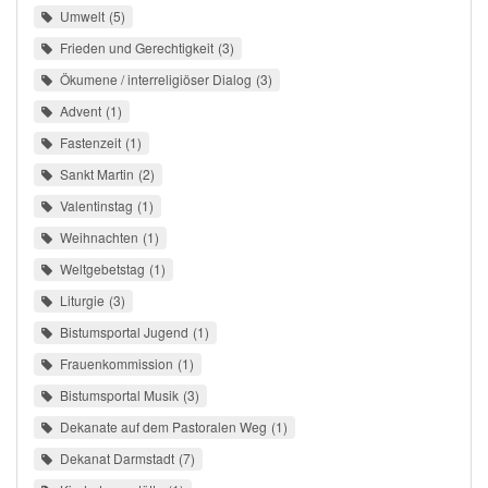
Umwelt
5
Frieden und Gerechtigkeit
3
Ökumene / interreligiöser Dialog
3
Advent
1
Fastenzeit
1
Sankt Martin
2
Valentinstag
1
Weihnachten
1
Weltgebetstag
1
Liturgie
3
Bistumsportal Jugend
1
Frauenkommission
1
Bistumsportal Musik
3
Dekanate auf dem Pastoralen Weg
1
Dekanat Darmstadt
7