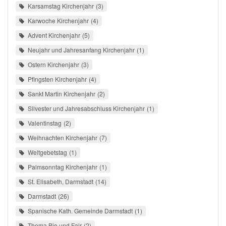
Karsamstag Kirchenjahr
3
Karwoche Kirchenjahr
4
Advent Kirchenjahr
5
Neujahr und Jahresanfang Kirchenjahr
1
Ostern Kirchenjahr
3
Pfingsten Kirchenjahr
4
Sankt Martin Kirchenjahr
2
Silvester und Jahresabschluss Kirchenjahr
1
Valentinstag
2
Weihnachten Kirchenjahr
7
Weltgebetstag
1
Palmsonntag Kirchenjahr
1
St. Elisabeth, Darmstadt
14
Darmstadt
26
Spanische Kath. Gemeinde Darmstadt
1
Thema Bio und Fair
2