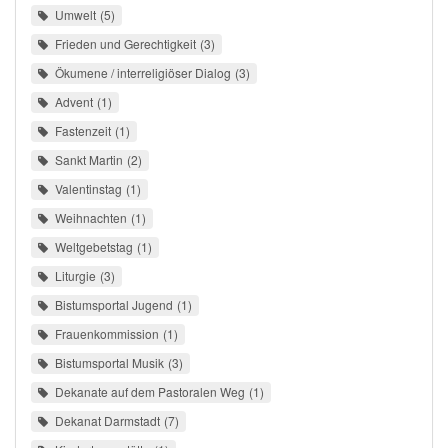
Umwelt
5
Frieden und Gerechtigkeit
3
Ökumene / interreligiöser Dialog
3
Advent
1
Fastenzeit
1
Sankt Martin
2
Valentinstag
1
Weihnachten
1
Weltgebetstag
1
Liturgie
3
Bistumsportal Jugend
1
Frauenkommission
1
Bistumsportal Musik
3
Dekanate auf dem Pastoralen Weg
1
Dekanat Darmstadt
7