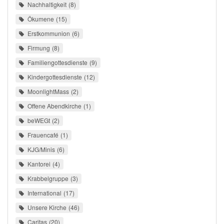
Nachhaltigkeit
8
Ökumene
15
Erstkommunion
6
Firmung
8
Familiengottesdienste
9
Kindergottesdienste
12
MoonlightMass
2
Offene Abendkirche
1
beWEGt
2
Frauencafé
1
KJG/Minis
6
Kantorei
4
Krabbelgruppe
3
International
17
Unsere Kirche
46
Caritas
20