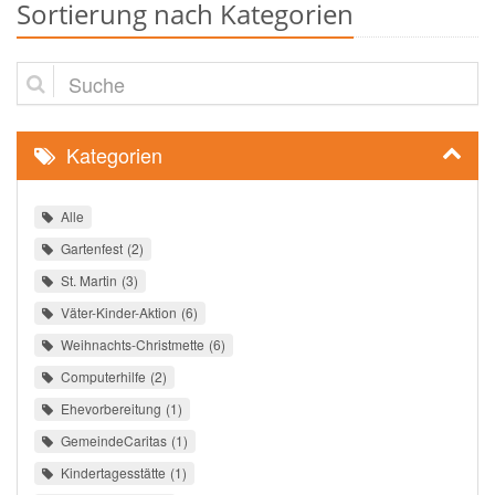
Sortierung nach Kategorien
Suche
Kategorien
Alle
Gartenfest
2
St. Martin
3
Väter-Kinder-Aktion
6
Weihnachts-Christmette
6
Computerhilfe
2
Ehevorbereitung
1
GemeindeCaritas
1
Kindertagesstätte
1