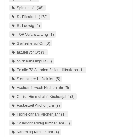
Spiritualität
36
St. Elisabeth
172
St. Ludwig
1
TOP Veranstaltung
1
Startseite vor Ort
3
aktuell vor Ort
3
spiritueller Impuls
5
für alle 72 Stunden Aktion Hilfsaktion
1
Sternsinger Hilfsaktion
5
Aschermittwoch Kirchenjahr
5
Christi Himmelfahrt Kirchenjahr
3
Fastenzeit Kirchenjahr
8
Fronleichnam Kirchenjahr
1
Gründonnerstag Kirchenjahr
3
Karfreitag Kirchenjahr
4