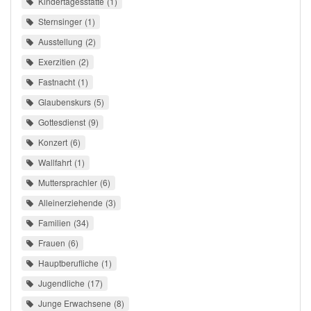
Kindertagesstätte
1
Sternsinger
1
Ausstellung
2
Exerzitien
2
Fastnacht
1
Glaubenskurs
5
Gottesdienst
9
Konzert
6
Wallfahrt
1
Muttersprachler
6
Alleinerziehende
3
Familien
34
Frauen
6
Hauptberufliche
1
Jugendliche
17
Junge Erwachsene
8