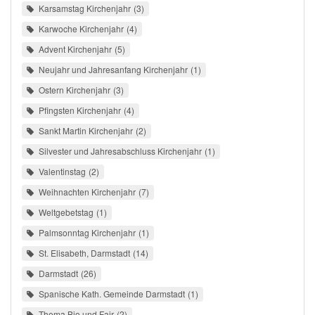
Karsamstag Kirchenjahr
3
Karwoche Kirchenjahr
4
Advent Kirchenjahr
5
Neujahr und Jahresanfang Kirchenjahr
1
Ostern Kirchenjahr
3
Pfingsten Kirchenjahr
4
Sankt Martin Kirchenjahr
2
Silvester und Jahresabschluss Kirchenjahr
1
Valentinstag
2
Weihnachten Kirchenjahr
7
Weltgebetstag
1
Palmsonntag Kirchenjahr
1
St. Elisabeth, Darmstadt
14
Darmstadt
26
Spanische Kath. Gemeinde Darmstadt
1
Thema Bio und Fair
2