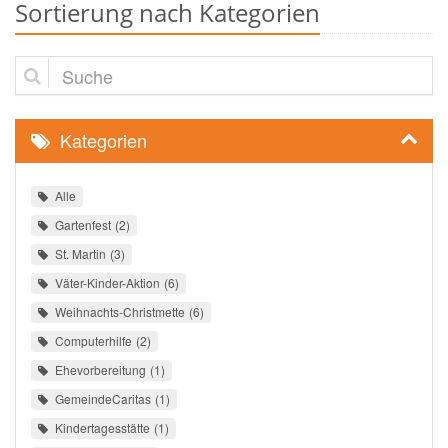
Sortierung nach Kategorien
Suche
Kategorien
Alle
Gartenfest
2
St. Martin
3
Väter-Kinder-Aktion
6
Weihnachts-Christmette
6
Computerhilfe
2
Ehevorbereitung
1
GemeindeCaritas
1
Kindertagesstätte
1