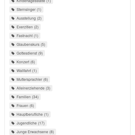
Kindertagesstätte
1
Sternsinger
1
Ausstellung
2
Exerzitien
2
Fastnacht
1
Glaubenskurs
5
Gottesdienst
9
Konzert
6
Wallfahrt
1
Muttersprachler
6
Alleinerziehende
3
Familien
34
Frauen
6
Hauptberufliche
1
Jugendliche
17
Junge Erwachsene
8