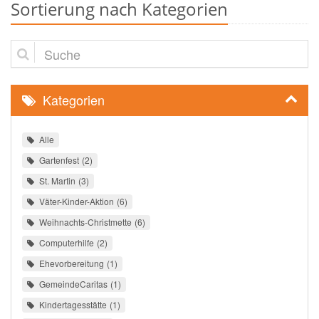
Sortierung nach Kategorien
Suche
Kategorien
Alle
Gartenfest
2
St. Martin
3
Väter-Kinder-Aktion
6
Weihnachts-Christmette
6
Computerhilfe
2
Ehevorbereitung
1
GemeindeCaritas
1
Kindertagesstätte
1