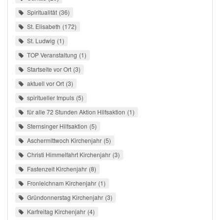
Spiritualität
36
St. Elisabeth
172
St. Ludwig
1
TOP Veranstaltung
1
Startseite vor Ort
3
aktuell vor Ort
3
spiritueller Impuls
5
für alle 72 Stunden Aktion Hilfsaktion
1
Sternsinger Hilfsaktion
5
Aschermittwoch Kirchenjahr
5
Christi Himmelfahrt Kirchenjahr
3
Fastenzeit Kirchenjahr
8
Fronleichnam Kirchenjahr
1
Gründonnerstag Kirchenjahr
3
Karfreitag Kirchenjahr
4