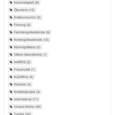
Nachhaltigkeit
8
Ökumene
15
Erstkommunion
6
Firmung
8
Familiengottesdienste
9
Kindergottesdienste
12
MoonlightMass
2
Offene Abendkirche
1
beWEGt
2
Frauencafé
1
KJG/Minis
6
Kantorei
4
Krabbelgruppe
3
International
17
Unsere Kirche
46
Caritas
20