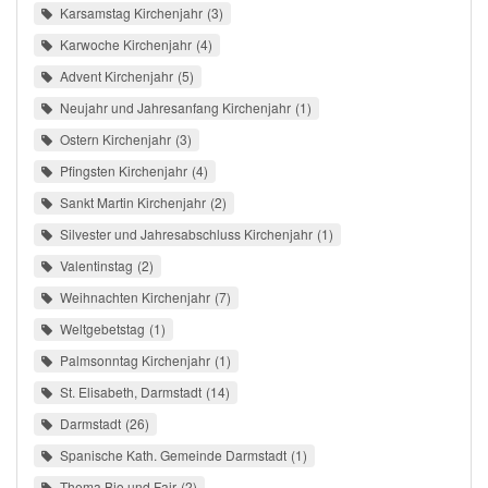
Karsamstag Kirchenjahr
3
Karwoche Kirchenjahr
4
Advent Kirchenjahr
5
Neujahr und Jahresanfang Kirchenjahr
1
Ostern Kirchenjahr
3
Pfingsten Kirchenjahr
4
Sankt Martin Kirchenjahr
2
Silvester und Jahresabschluss Kirchenjahr
1
Valentinstag
2
Weihnachten Kirchenjahr
7
Weltgebetstag
1
Palmsonntag Kirchenjahr
1
St. Elisabeth, Darmstadt
14
Darmstadt
26
Spanische Kath. Gemeinde Darmstadt
1
Thema Bio und Fair
2