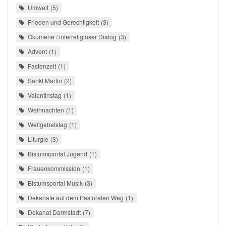
Umwelt
5
Frieden und Gerechtigkeit
3
Ökumene / interreligiöser Dialog
3
Advent
1
Fastenzeit
1
Sankt Martin
2
Valentinstag
1
Weihnachten
1
Weltgebetstag
1
Liturgie
3
Bistumsportal Jugend
1
Frauenkommission
1
Bistumsportal Musik
3
Dekanate auf dem Pastoralen Weg
1
Dekanat Darmstadt
7