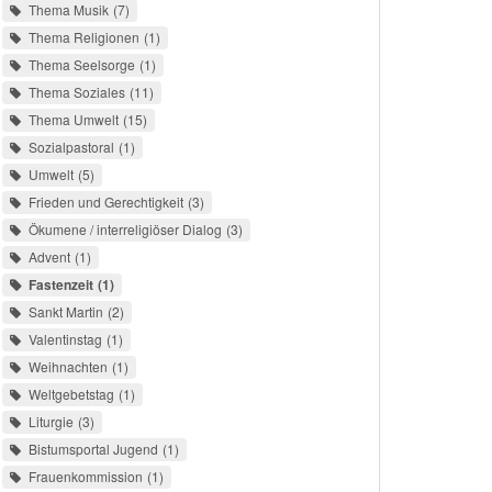
Thema Musik
7
Thema Religionen
1
Thema Seelsorge
1
Thema Soziales
11
Thema Umwelt
15
Sozialpastoral
1
Umwelt
5
Frieden und Gerechtigkeit
3
Ökumene / interreligiöser Dialog
3
Advent
1
Fastenzeit
1
Sankt Martin
2
Valentinstag
1
Weihnachten
1
Weltgebetstag
1
Liturgie
3
Bistumsportal Jugend
1
Frauenkommission
1