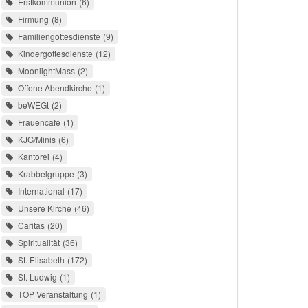
Erstkommunion
6
Firmung
8
Familiengottesdienste
9
Kindergottesdienste
12
MoonlightMass
2
Offene Abendkirche
1
beWEGt
2
Frauencafé
1
KJG/Minis
6
Kantorei
4
Krabbelgruppe
3
International
17
Unsere Kirche
46
Caritas
20
Spiritualität
36
St. Elisabeth
172
St. Ludwig
1
TOP Veranstaltung
1