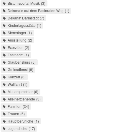
Bistumsportal Musik
3
Dekanate auf dem Pastoralen Weg
1
Dekanat Darmstadt
7
Kindertagesstätte
1
Sternsinger
1
Ausstellung
2
Exerzitien
2
Fastnacht
1
Glaubenskurs
5
Gottesdienst
9
Konzert
6
Wallfahrt
1
Muttersprachler
6
Alleinerziehende
3
Familien
34
Frauen
6
Hauptberufliche
1
Jugendliche
17