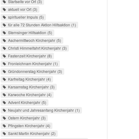
Startseite vor Ort
3
aktuell vor Ort
3
spiritueller Impuls
5
für alle 72 Stunden Aktion Hilfsaktion
1
Sternsinger Hilfsaktion
5
Aschermittwoch Kirchenjahr
5
Christi Himmelfahrt Kirchenjahr
3
Fastenzeit Kirchenjahr
8
Fronleichnam Kirchenjahr
1
Gründonnerstag Kirchenjahr
3
Karfreitag Kirchenjahr
4
Karsamstag Kirchenjahr
3
Karwoche Kirchenjahr
4
Advent Kirchenjahr
5
Neujahr und Jahresanfang Kirchenjahr
1
Ostern Kirchenjahr
3
Pfingsten Kirchenjahr
4
Sankt Martin Kirchenjahr
2