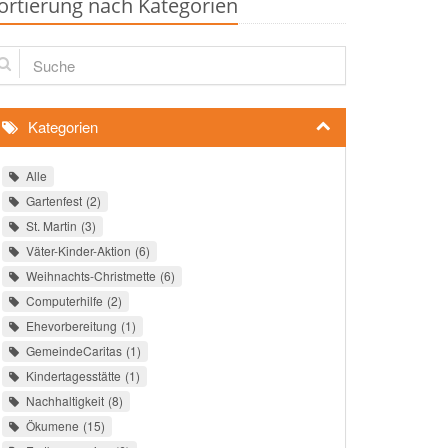
ortierung nach Kategorien
che
Kategorien
Alle
Gartenfest
2
St. Martin
3
Väter-Kinder-Aktion
6
Weihnachts-Christmette
6
Computerhilfe
2
Ehevorbereitung
1
GemeindeCaritas
1
Kindertagesstätte
1
Nachhaltigkeit
8
Ökumene
15