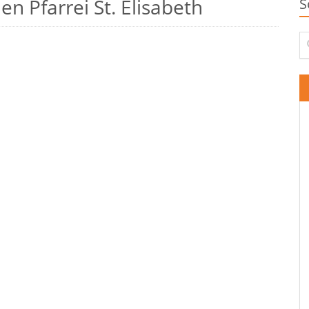
n Pfarrei St. Elisabeth
S
Su