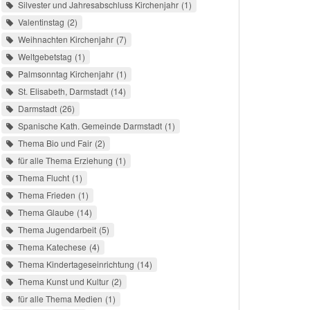
Silvester und Jahresabschluss Kirchenjahr
1
Valentinstag
2
Weihnachten Kirchenjahr
7
Weltgebetstag
1
Palmsonntag Kirchenjahr
1
St. Elisabeth, Darmstadt
14
Darmstadt
26
Spanische Kath. Gemeinde Darmstadt
1
Thema Bio und Fair
2
für alle Thema Erziehung
1
Thema Flucht
1
Thema Frieden
1
Thema Glaube
14
Thema Jugendarbeit
5
Thema Katechese
4
Thema Kindertageseinrichtung
14
Thema Kunst und Kultur
2
für alle Thema Medien
1