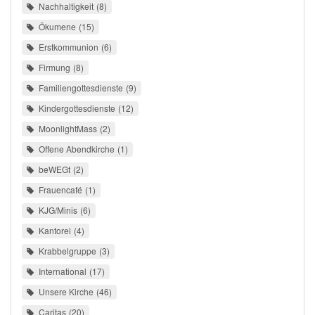
Nachhaltigkeit
8
Ökumene
15
Erstkommunion
6
Firmung
8
Familiengottesdienste
9
Kindergottesdienste
12
MoonlightMass
2
Offene Abendkirche
1
beWEGt
2
Frauencafé
1
KJG/Minis
6
Kantorei
4
Krabbelgruppe
3
International
17
Unsere Kirche
46
Caritas
20