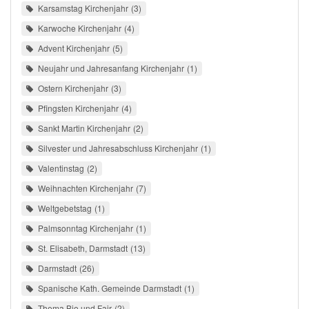
Karsamstag Kirchenjahr
3
Karwoche Kirchenjahr
4
Advent Kirchenjahr
5
Neujahr und Jahresanfang Kirchenjahr
1
Ostern Kirchenjahr
3
Pfingsten Kirchenjahr
4
Sankt Martin Kirchenjahr
2
Silvester und Jahresabschluss Kirchenjahr
1
Valentinstag
2
Weihnachten Kirchenjahr
7
Weltgebetstag
1
Palmsonntag Kirchenjahr
1
St. Elisabeth, Darmstadt
13
Darmstadt
26
Spanische Kath. Gemeinde Darmstadt
1
Thema Bio und Fair
2