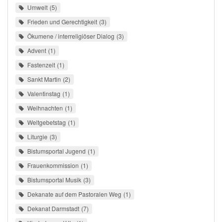
Umwelt
5
Frieden und Gerechtigkeit
3
Ökumene / interreligiöser Dialog
3
Advent
1
Fastenzeit
1
Sankt Martin
2
Valentinstag
1
Weihnachten
1
Weltgebetstag
1
Liturgie
3
Bistumsportal Jugend
1
Frauenkommission
1
Bistumsportal Musik
3
Dekanate auf dem Pastoralen Weg
1
Dekanat Darmstadt
7