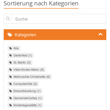
Sortierung nach Kategorien
Suche
Kategorien
Alle
Gartenfest
1
St. Martin
3
Väter-Kinder-Aktion
6
Weihnachts-Christmette
6
Computerhilfe
2
Ehevorbereitung
1
GemeindeCaritas
1
Kindertagesstätte
1