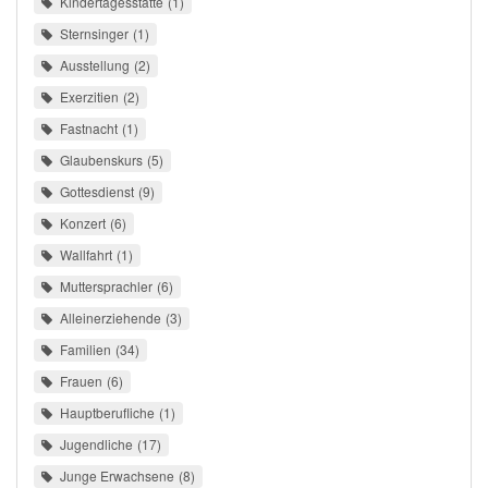
Kindertagesstätte
1
Sternsinger
1
Ausstellung
2
Exerzitien
2
Fastnacht
1
Glaubenskurs
5
Gottesdienst
9
Konzert
6
Wallfahrt
1
Muttersprachler
6
Alleinerziehende
3
Familien
34
Frauen
6
Hauptberufliche
1
Jugendliche
17
Junge Erwachsene
8