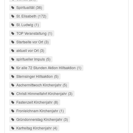
Spiritualität
36
St. Elisabeth
172
St. Ludwig
1
TOP Veranstaltung
1
Startseite vor Ort
3
aktuell vor Ort
3
spiritueller Impuls
5
für alle 72 Stunden Aktion Hilfsaktion
1
Sternsinger Hilfsaktion
5
Aschermittwoch Kirchenjahr
5
Christi Himmelfahrt Kirchenjahr
3
Fastenzeit Kirchenjahr
8
Fronleichnam Kirchenjahr
1
Gründonnerstag Kirchenjahr
3
Karfreitag Kirchenjahr
4