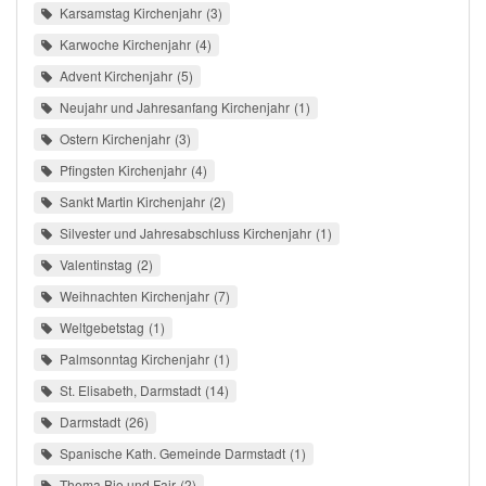
Karsamstag Kirchenjahr
3
Karwoche Kirchenjahr
4
Advent Kirchenjahr
5
Neujahr und Jahresanfang Kirchenjahr
1
Ostern Kirchenjahr
3
Pfingsten Kirchenjahr
4
Sankt Martin Kirchenjahr
2
Silvester und Jahresabschluss Kirchenjahr
1
Valentinstag
2
Weihnachten Kirchenjahr
7
Weltgebetstag
1
Palmsonntag Kirchenjahr
1
St. Elisabeth, Darmstadt
14
Darmstadt
26
Spanische Kath. Gemeinde Darmstadt
1
Thema Bio und Fair
2