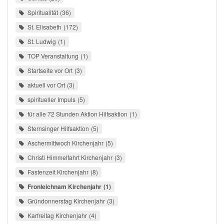
Spiritualität
36
St. Elisabeth
172
St. Ludwig
1
TOP Veranstaltung
1
Startseite vor Ort
3
aktuell vor Ort
3
spiritueller Impuls
5
für alle 72 Stunden Aktion Hilfsaktion
1
Sternsinger Hilfsaktion
5
Aschermittwoch Kirchenjahr
5
Christi Himmelfahrt Kirchenjahr
3
Fastenzeit Kirchenjahr
8
Fronleichnam Kirchenjahr
1
Gründonnerstag Kirchenjahr
3
Karfreitag Kirchenjahr
4