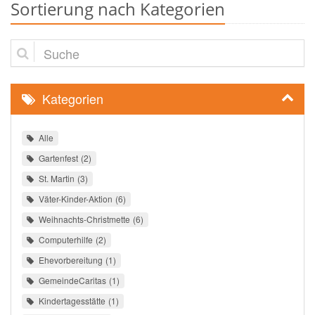
Sortierung nach Kategorien
Suche
Kategorien
Alle
Gartenfest
2
St. Martin
3
Väter-Kinder-Aktion
6
Weihnachts-Christmette
6
Computerhilfe
2
Ehevorbereitung
1
GemeindeCaritas
1
Kindertagesstätte
1