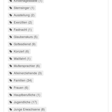
Kindertagesstätte
1
Sternsinger
1
Ausstellung
2
Exerzitien
2
Fastnacht
1
Glaubenskurs
5
Gottesdienst
9
Konzert
6
Wallfahrt
1
Muttersprachler
6
Alleinerziehende
3
Familien
34
Frauen
6
Hauptberufliche
1
Jugendliche
17
Junge Erwachsene
8