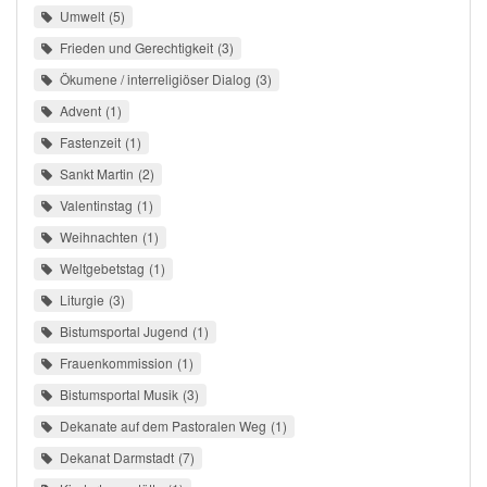
Umwelt
5
Frieden und Gerechtigkeit
3
Ökumene / interreligiöser Dialog
3
Advent
1
Fastenzeit
1
Sankt Martin
2
Valentinstag
1
Weihnachten
1
Weltgebetstag
1
Liturgie
3
Bistumsportal Jugend
1
Frauenkommission
1
Bistumsportal Musik
3
Dekanate auf dem Pastoralen Weg
1
Dekanat Darmstadt
7