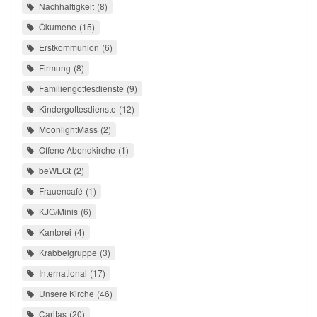
Nachhaltigkeit
8
Ökumene
15
Erstkommunion
6
Firmung
8
Familiengottesdienste
9
Kindergottesdienste
12
MoonlightMass
2
Offene Abendkirche
1
beWEGt
2
Frauencafé
1
KJG/Minis
6
Kantorei
4
Krabbelgruppe
3
International
17
Unsere Kirche
46
Caritas
20