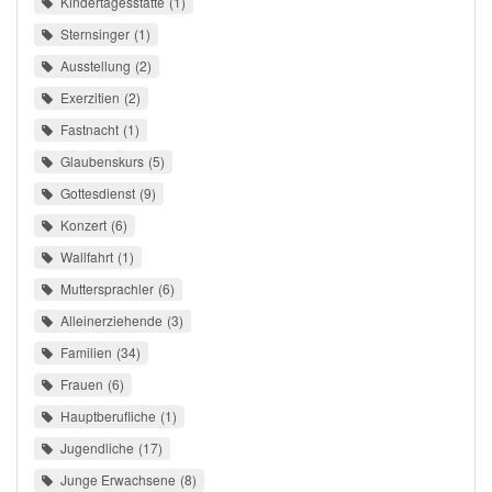
Kindertagesstätte
1
Sternsinger
1
Ausstellung
2
Exerzitien
2
Fastnacht
1
Glaubenskurs
5
Gottesdienst
9
Konzert
6
Wallfahrt
1
Muttersprachler
6
Alleinerziehende
3
Familien
34
Frauen
6
Hauptberufliche
1
Jugendliche
17
Junge Erwachsene
8