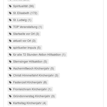
Spiritualität
36
St. Elisabeth
172
St. Ludwig
1
TOP Veranstaltung
1
Startseite vor Ort
3
aktuell vor Ort
3
spiritueller Impuls
5
für alle 72 Stunden Aktion Hilfsaktion
1
Sternsinger Hilfsaktion
5
Aschermittwoch Kirchenjahr
5
Christi Himmelfahrt Kirchenjahr
3
Fastenzeit Kirchenjahr
8
Fronleichnam Kirchenjahr
1
Gründonnerstag Kirchenjahr
3
Karfreitag Kirchenjahr
4