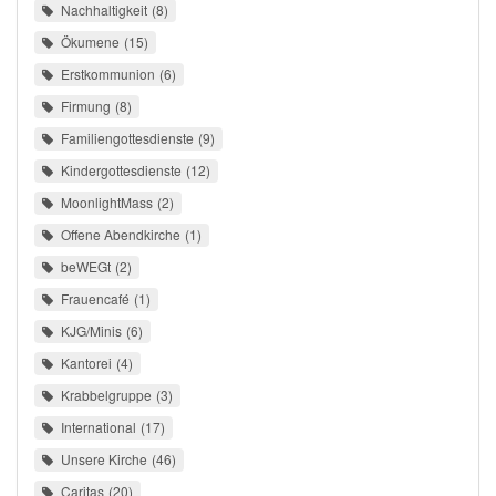
Nachhaltigkeit
8
Ökumene
15
Erstkommunion
6
Firmung
8
Familiengottesdienste
9
Kindergottesdienste
12
MoonlightMass
2
Offene Abendkirche
1
beWEGt
2
Frauencafé
1
KJG/Minis
6
Kantorei
4
Krabbelgruppe
3
International
17
Unsere Kirche
46
Caritas
20