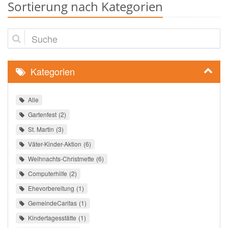
Sortierung nach Kategorien
Suche
Kategorien
Alle
Gartenfest
2
St. Martin
3
Väter-Kinder-Aktion
6
Weihnachts-Christmette
6
Computerhilfe
2
Ehevorbereitung
1
GemeindeCaritas
1
Kindertagesstätte
1