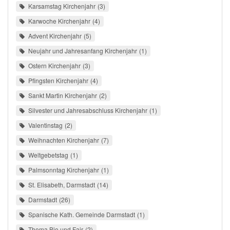
Karsamstag Kirchenjahr
3
Karwoche Kirchenjahr
4
Advent Kirchenjahr
5
Neujahr und Jahresanfang Kirchenjahr
1
Ostern Kirchenjahr
3
Pfingsten Kirchenjahr
4
Sankt Martin Kirchenjahr
2
Silvester und Jahresabschluss Kirchenjahr
1
Valentinstag
2
Weihnachten Kirchenjahr
7
Weltgebetstag
1
Palmsonntag Kirchenjahr
1
St. Elisabeth, Darmstadt
14
Darmstadt
26
Spanische Kath. Gemeinde Darmstadt
1
Thema Bio und Fair
2