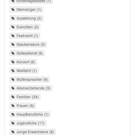
Kindertagesstätte
1
Sternsinger
1
Ausstellung
2
Exerzitien
2
Fastnacht
1
Glaubenskurs
5
Gottesdienst
9
Konzert
6
Wallfahrt
1
Muttersprachler
6
Alleinerziehende
3
Familien
34
Frauen
6
Hauptberufliche
1
Jugendliche
17
Junge Erwachsene
8