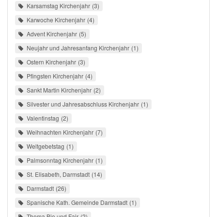
Karsamstag Kirchenjahr
3
Karwoche Kirchenjahr
4
Advent Kirchenjahr
5
Neujahr und Jahresanfang Kirchenjahr
1
Ostern Kirchenjahr
3
Pfingsten Kirchenjahr
4
Sankt Martin Kirchenjahr
2
Silvester und Jahresabschluss Kirchenjahr
1
Valentinstag
2
Weihnachten Kirchenjahr
7
Weltgebetstag
1
Palmsonntag Kirchenjahr
1
St. Elisabeth, Darmstadt
14
Darmstadt
26
Spanische Kath. Gemeinde Darmstadt
1
Thema Bio und Fair
2