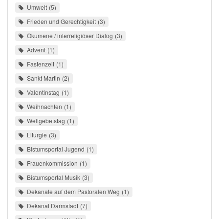
Umwelt
5
Frieden und Gerechtigkeit
3
Ökumene / interreligiöser Dialog
3
Advent
1
Fastenzeit
1
Sankt Martin
2
Valentinstag
1
Weihnachten
1
Weltgebetstag
1
Liturgie
3
Bistumsportal Jugend
1
Frauenkommission
1
Bistumsportal Musik
3
Dekanate auf dem Pastoralen Weg
1
Dekanat Darmstadt
7