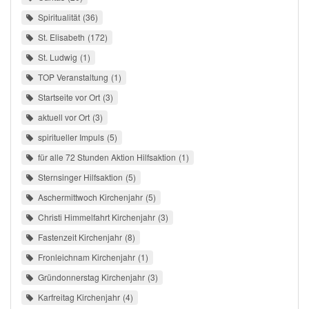
Spiritualität
36
St. Elisabeth
172
St. Ludwig
1
TOP Veranstaltung
1
Startseite vor Ort
3
aktuell vor Ort
3
spiritueller Impuls
5
für alle 72 Stunden Aktion Hilfsaktion
1
Sternsinger Hilfsaktion
5
Aschermittwoch Kirchenjahr
5
Christi Himmelfahrt Kirchenjahr
3
Fastenzeit Kirchenjahr
8
Fronleichnam Kirchenjahr
1
Gründonnerstag Kirchenjahr
3
Karfreitag Kirchenjahr
4