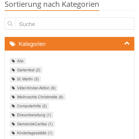
Sortierung nach Kategorien
Suche
Kategorien
Alle
Gartenfest
2
St. Martin
3
Väter-Kinder-Aktion
6
Weihnachts-Christmette
6
Computerhilfe
2
Ehevorbereitung
1
GemeindeCaritas
1
Kindertagesstätte
1