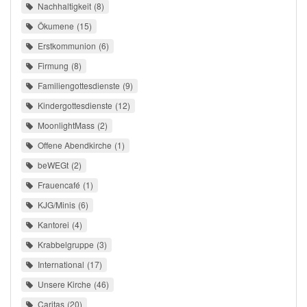
Nachhaltigkeit
8
Ökumene
15
Erstkommunion
6
Firmung
8
Familiengottesdienste
9
Kindergottesdienste
12
MoonlightMass
2
Offene Abendkirche
1
beWEGt
2
Frauencafé
1
KJG/Minis
6
Kantorei
4
Krabbelgruppe
3
International
17
Unsere Kirche
46
Caritas
20