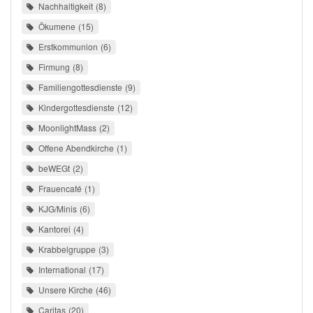
Nachhaltigkeit
8
Ökumene
15
Erstkommunion
6
Firmung
8
Familiengottesdienste
9
Kindergottesdienste
12
MoonlightMass
2
Offene Abendkirche
1
beWEGt
2
Frauencafé
1
KJG/Minis
6
Kantorei
4
Krabbelgruppe
3
International
17
Unsere Kirche
46
Caritas
20