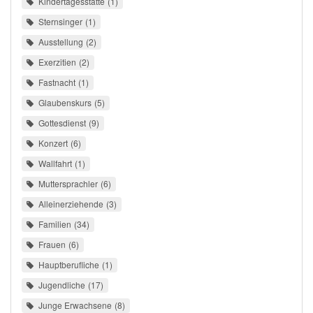
Kindertagesstätte
1
Sternsinger
1
Ausstellung
2
Exerzitien
2
Fastnacht
1
Glaubenskurs
5
Gottesdienst
9
Konzert
6
Wallfahrt
1
Muttersprachler
6
Alleinerziehende
3
Familien
34
Frauen
6
Hauptberufliche
1
Jugendliche
17
Junge Erwachsene
8