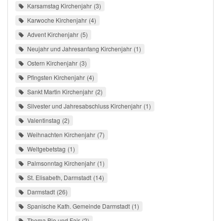
Karsamstag Kirchenjahr
3
Karwoche Kirchenjahr
4
Advent Kirchenjahr
5
Neujahr und Jahresanfang Kirchenjahr
1
Ostern Kirchenjahr
3
Pfingsten Kirchenjahr
4
Sankt Martin Kirchenjahr
2
Silvester und Jahresabschluss Kirchenjahr
1
Valentinstag
2
Weihnachten Kirchenjahr
7
Weltgebetstag
1
Palmsonntag Kirchenjahr
1
St. Elisabeth, Darmstadt
14
Darmstadt
26
Spanische Kath. Gemeinde Darmstadt
1
Thema Bio und Fair
2