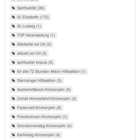
Spiritualität
36
St. Elisabeth
172
St. Ludwig
1
TOP Veranstaltung
1
Startseite vor Ort
3
aktuell vor Ort
3
spiritueller Impuls
5
für alle 72 Stunden Aktion Hilfsaktion
1
Sternsinger Hilfsaktion
5
Aschermittwoch Kirchenjahr
5
Christi Himmelfahrt Kirchenjahr
3
Fastenzeit Kirchenjahr
8
Fronleichnam Kirchenjahr
1
Gründonnerstag Kirchenjahr
3
Karfreitag Kirchenjahr
4