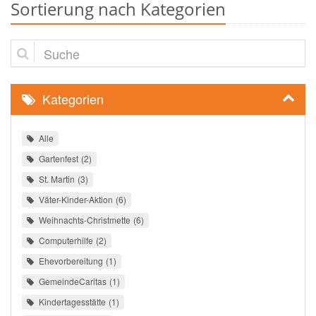
Sortierung nach Kategorien
Suche
Kategorien
Alle
Gartenfest
2
St. Martin
3
Väter-Kinder-Aktion
6
Weihnachts-Christmette
6
Computerhilfe
2
Ehevorbereitung
1
GemeindeCaritas
1
Kindertagesstätte
1