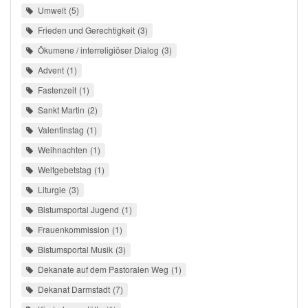
Umwelt
5
Frieden und Gerechtigkeit
3
Ökumene / interreligiöser Dialog
3
Advent
1
Fastenzeit
1
Sankt Martin
2
Valentinstag
1
Weihnachten
1
Weltgebetstag
1
Liturgie
3
Bistumsportal Jugend
1
Frauenkommission
1
Bistumsportal Musik
3
Dekanate auf dem Pastoralen Weg
1
Dekanat Darmstadt
7